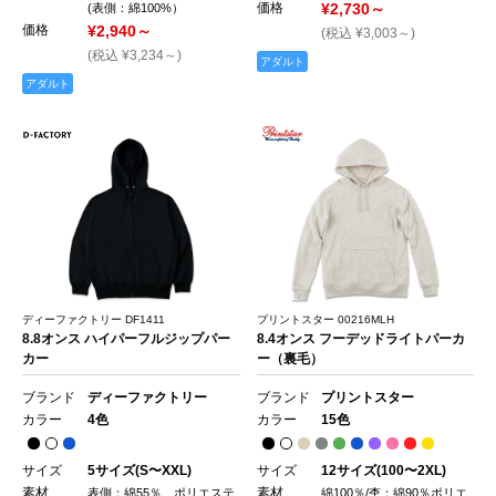
価格
¥2,730～
(表側：綿100%）
価格
¥2,940～
(税込 ¥3,003～)
(税込 ¥3,234～)
アダルト
アダルト
ディーファクトリー DF1411
プリントスター 00216MLH
8.8オンス ハイパーフルジップパー
8.4オンス フーデッドライトパーカ
カー
ー（裏毛）
ブランド
ディーファクトリー
ブランド
プリントスター
カラー
4色
カラー
15色
サイズ
5サイズ(S〜XXL)
サイズ
12サイズ(100〜2XL)
素材
素材
表側：綿55％ ポリエステ
綿100％/杢：綿90％ポリエ