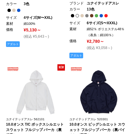
ブランド
ユナイテッドアスレ
カラー
3色
カラー
13色
サイズ
4サイズ(M〜XXL)
サイズ
6サイズ(S〜XXXL)
素材
綿100%
素材
綿52％ ポリエステル48％
価格
¥5,130～
（表糸：綿100％）
(税込 ¥5,643～)
価格
¥2,780～
アダルト
(税込 ¥3,058～)
アダルト
NEW
ユナイテッドアスレ 562101
ユナイテッドアスレ 520301
10.0オンス T/C ボックスシルエット
10.0オンス ビッグシルエット スウ
スウェット フルジップ パーカ（裏
ェット フルジップ パーカ（裏パイ