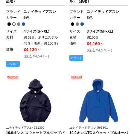
起毛）
ル）（裏毛）
ブランド
ユナイテッドアスレ
ブランド
ユナイテッドアスレ
カラー
5色
カラー
3色
サイズ
4サイズ(S〜XL)
サイズ
3サイズ(M〜XL)
素材
素材
綿 52％、ポリエステル
綿100％
価格
¥4,160～
48％（表糸：綿 100％）
価格
¥4,130～
(税込 ¥4,576～)
(税込 ¥4,543～)
アダルト
アダルト
ユナイテッドアスレ 521302
ユナイテッドアスレ 561801
10.0オンス スウェットフルジップパ
10.0オンスTCスウェットプルオーバ