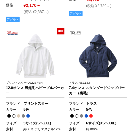
価格
¥2,170～
(税込 ¥2,739～)
(税込 ¥2,387～)
アダルト
アダルト
NEW
プリントスター 00228FVH
トラス RSZ143
12.0オンス 裏起毛ヘビープルパーカ
7.4オンス スタンダードジップパー
ー
カー（裏毛）
ブランド
プリントスター
ブランド
トラス
カラー
5色
カラー
5色
サイズ
5サイズ(S〜2XL)
サイズ
6サイズ(XS〜XXL)
素材
素材
綿88％ ポリエステル12％
綿100％