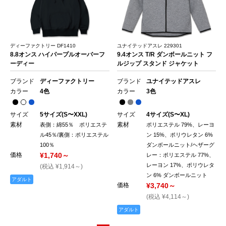
ディーファクトリー DF1410
ユナイテッドアスレ 229301
8.8オンス ハイパープルオーバーフ
9.4オンス T/R ダンボールニット フ
ーディー
ルジップ スタンド ジャケット
ブランド
ディーファクトリー
ブランド
ユナイテッドアスレ
カラー
4色
カラー
3色
サイズ
5サイズ(S〜XXL)
サイズ
4サイズ(S〜XL)
素材
素材
表側：綿55％ ポリエステ
ポリエステル 79%、レーヨ
ル45％/裏側：ポリエステル
ン 15%、ポリウレタン 6%
100％
ダンボールニット/ヘザーグ
価格
¥1,740～
レー：ポリエステル 77%、
レーヨン 17%、ポリウレタ
(税込 ¥1,914～)
ン 6% ダンボールニット
アダルト
価格
¥3,740～
(税込 ¥4,114～)
アダルト