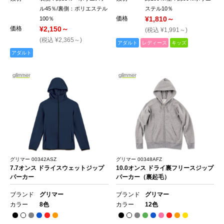
ル45％/裏側：ポリエステル
ステル10％
価格
¥1,810～
100％
価格
¥2,150～
(税込 ¥1,991～)
(税込 ¥2,365～)
アダルト
レディース
キッズ
アダルト
グリマー 00342ASZ
グリマー 00348AFZ
7.7オンス ドライスウェットジップ
10.0オンス ドライ裏フリースジップ
パーカー
パーカー（裏起毛）
ブランド
グリマー
ブランド
グリマー
カラー
8色
カラー
12色