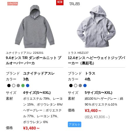
NEW
ユナイテッドアスレ 229201
トラス HSZ137
9.4オンス T/R ダンボールニット プ
12.4オンス ヘビーウェイトジップパ
ルオーバー パーカ
ーカー（裏起毛）
ブランド
ユナイテッドアスレ
ブランド
トラス
カラー
3色
カラー
4色
サイズ
4サイズ(S〜XXL)
サイズ
5サイズ(S〜XXL)
素材
素材
ポリエステル 79%、レーヨ
綿100％/ヘザーグレー：綿
ン 15%、ポリウレタン 6%/
90％ポリエステル10％
価格
¥3,460～
ヘザーグレー：ポリエステ
ル 77%、レーヨン 17%、
(税込 ¥3,806～)
ポリウレタン 6%
アダルト
価格
¥3,480～