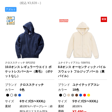
(税込 ¥3,828～)
アダルト
NEW
クロススティッチ SP2252
ユナイテッドアスレ 539701
10.0オンス レギュラーウエイト ポ
8.8オンス オーセンティック パイル
ケットレスパーカー（裏毛）（ポケ
スウェット フルジップ パーカ（裏
ットなし）
パイル）
ブランド
クロススティッチ
ブランド
ユナイテッドアスレ
カラー
6色
カラー
18色
サイズ
6サイズ(S〜XXXL)
サイズ
5サイズ(S〜XXXL)
素材
素材
綿100％/ヘザーグレー：綿
綿100％
価格
¥2,490～
80％ポリエステル20％