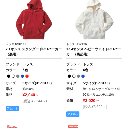
トラス RSP142
トラス HSP136
7.1オンス スタンダードP/Oパーカー
12.4オンス ヘビーウェイトP/Oパー
（裏毛）
カー（裏起毛）
ブランド
トラス
ブランド
トラス
カラー
5色
カラー
4色
サイズ
6サイズ(XS〜XXL)
サイズ
5サイズ(S〜XXL)
素材
素材
綿100％
綿100％/ヘザーグレー：綿
価格
¥2,040～
90％ポリエステル10％
価格
¥3,020～
(税込 ¥2,244～)
(税込 ¥3,322～)
アダルト
アダルト