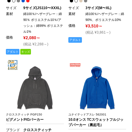
サイズ
9サイズ(JS110〜XXXL)
サイズ
3サイズ(M〜XL)
素材
素材
綿100％/ヘザーグレー：綿
綿100％/ヘザーグレー：綿
90％ ポリエステル10％/ア
90%、ポリエステル10%
価格
¥3,510～
ッシュ：綿99% ポリエステ
ル1%
(税込 ¥3,861～)
価格
¥2,080～
アダルト
(税込 ¥2,288～)
アダルト
キッズ
クロススティッチ PGP150
ユナイテッドアスレ 562001
ピグメントP/Oパーカー
10.0オンス TCスウェットフルジッ
プパーカー（裏起毛）
ブランド
クロススティッチ