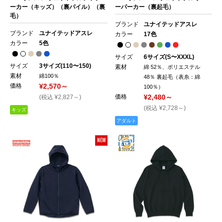
ーカー（キッズ）（裏パイル）（裏
ーパーカー（裏起毛）
毛）
ブランド
ユナイテッドアスレ
ブランド
ユナイテッドアスレ
カラー
17色
カラー
5色
サイズ
6サイズ(S〜XXXL)
サイズ
3サイズ(110〜150)
素材
綿 52％、ポリエステル
素材
綿100％
48％ 裏起毛（表糸：綿
価格
¥2,570～
100％）
価格
¥2,480～
(税込 ¥2,827～)
(税込 ¥2,728～)
キッズ
アダルト
NEW