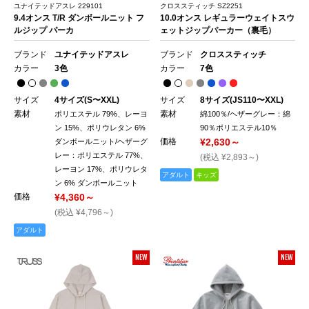
ユナイテッドアスレ 229101
クロススティッチ SZ2251
9.4オンス T/R ダンボールニット フ
10.0オンス レギュラーウェイトスウ
ルジップ パーカ
ェットジップパーカー（裏毛）
ブランド
ユナイテッドアスレ
ブランド
クロススティッチ
カラー
3色
カラー
7色
サイズ
4サイズ(S〜XXL)
サイズ
8サイズ(JS110〜XXL)
素材
素材
ポリエステル 79%、レーヨ
綿100％/ヘザーグレー：綿
ン 15%、ポリウレタン 6%
90％ポリエステル10％
価格
¥2,630～
ダンボールニット/ヘザーグ
レー：ポリエステル 77%、
(税込 ¥2,893～)
レーヨン 17%、ポリウレタ
アダルト
キッズ
ン 6% ダンボールニット
価格
¥4,360～
(税込 ¥4,796～)
アダルト
NEW
NEW