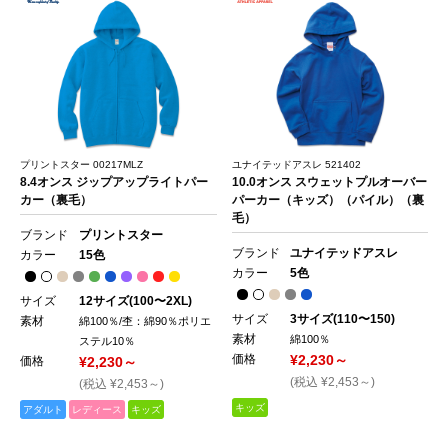
プリントスター 00217MLZ
ユナイテッドアスレ 521402
8.4オンス ジップアップライトパー
10.0オンス スウェットプルオーバー
カー（裏毛）
パーカー（キッズ）（パイル）（裏
毛）
ブランド
プリントスター
ブランド
ユナイテッドアスレ
カラー
15色
カラー
5色
サイズ
12サイズ(100〜2XL)
サイズ
3サイズ(110〜150)
素材
綿100％/杢：綿90％ポリエ
素材
綿100％
ステル10％
価格
¥2,230～
価格
¥2,230～
(税込 ¥2,453～)
(税込 ¥2,453～)
キッズ
アダルト
レディース
キッズ