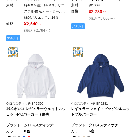
素材
素材
綿100％/杢：綿60％ポリエ
綿100％
価格
¥2,780～
ステル40％/オートミール：
綿84ポリエステル16％
(税込 ¥3,058～)
価格
¥2,540～
アダルト
(税込 ¥2,794～)
アダルト
クロススティッチ SP2250
クロススティッチ BP2281
10.0オンス レギュラーウェイトスウ
レギュラーウェイトビッグシルエッ
ェットP/Oパーカー（裏毛）
トプルパーカー
ブランド
クロススティッチ
ブランド
クロススティッチ
カラー
8色
カラー
6色