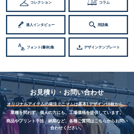
コレクション
コラム
達人インタビュー
用語集
フォント(書体)集
デザインテンプレート
お見積り・お問い合わせ
オリジナルアイテムの発注ミニマムは基本1デザイン10枚から。
業種を問わず、個人の方にも、工場価格を提供しています。
商品やプリント手法、納期など、各種ご質問はこちらからお問い
合わせください。