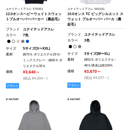
ユナイテッドアスレ 576301
ユナイテッドアスレ 563101
12.0オンスヘビーウェイトスウェッ
10.0オンス TC ビッグシルエット ス
トプルオーバーパーカー（裏起毛）
ウェット プルオーバー パーカ（裏
起毛）
ブランド
ユナイテッドアスレ
ブランド
ユナイテッドアスレ
カラー
7色
カラー
3色
サイズ
5サイズ(S〜XXL)
サイズ
3サイズ(M〜XL)
素材
綿75％ ポリエステル25％/
素材
綿52％ ポリエステル：
ミックスグレー：綿65％ ポ
48％/表糸は綿100%
リエステル35％
価格
¥3,670～
価格
¥3,640～
(税込 ¥4,037～)
(税込 ¥4,004～)
アダルト
アダルト