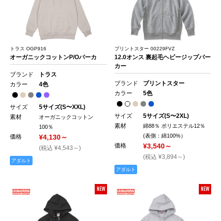
トラス OGP916
プリントスター 00229FVZ
オーガニックコットンP/Oパーカ
12.0オンス 裏起毛ヘビージップパー
カー
ブランド
トラス
ブランド
プリントスター
カラー
4色
カラー
5色
サイズ
5サイズ(S〜XXL)
サイズ
5サイズ(S〜2XL)
素材
オーガニックコットン
素材
綿88％ ポリエステル12％
100％
(表側：綿100%）
価格
¥4,130～
価格
¥3,540～
(税込 ¥4,543～)
(税込 ¥3,894～)
アダルト
アダルト
NEW
NEW