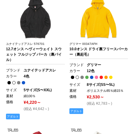
ユナイテッドアスレ 576701
グリマー 00347AFH
12.7オンス ヘヴィーウェイト スウ
10.0オンス ドライ裏フリースパーカ
ェット フルジップ パーカ（裏パイ
ー（裏起毛）
ル）
ブランド
グリマー
ブランド
ユナイテッドアスレ
カラー
12色
カラー
4色
サイズ
8サイズ(SS〜5L)
サイズ
5サイズ(S〜XXL)
素材
ポリエステル85％綿15％
素材
綿100％
価格
¥2,530～
価格
¥4,220～
(税込 ¥2,783～)
(税込 ¥4,642～)
アダルト
アダルト