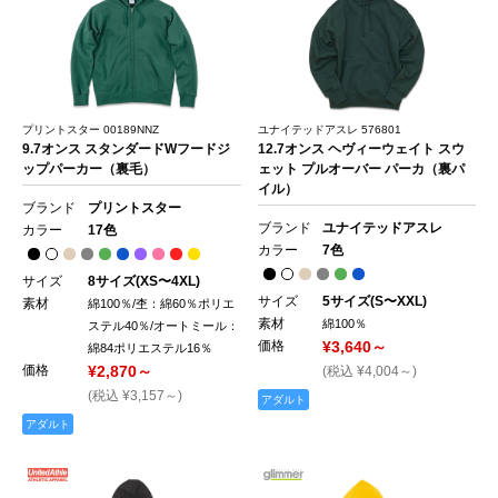
プリントスター 00189NNZ
ユナイテッドアスレ 576801
9.7オンス スタンダードWフードジ
12.7オンス ヘヴィーウェイト スウ
ップパーカー（裏毛）
ェット プルオーバー パーカ（裏パ
イル）
ブランド
プリントスター
ブランド
ユナイテッドアスレ
カラー
17色
カラー
7色
サイズ
8サイズ(XS〜4XL)
サイズ
5サイズ(S〜XXL)
素材
綿100％/杢：綿60％ポリエ
素材
綿100％
ステル40％/オートミール：
価格
¥3,640～
綿84ポリエステル16％
価格
¥2,870～
(税込 ¥4,004～)
(税込 ¥3,157～)
アダルト
アダルト