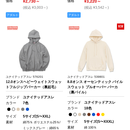
価格
¥2,730～
価格
¥3,220～
(税込 ¥3,003～)
(税込 ¥3,542～)
アダルト
アダルト
NEW
ユナイテッドアスレ 576201
ユナイテッドアスレ 539801
12.0オンスヘビーウェイトスウェッ
8.8オンス オーセンティック パイル
トフルジップパーカー（裏起毛）
スウェット プルオーバー パーカ
（裏パイル）
ブランド
ユナイテッドアスレ
ブランド
ユナイテッドアスレ
カラー
7色
カラー
18色
サイズ
5サイズ(S〜XXL)
サイズ
5サイズ(S〜XXXL)
素材
綿75％ ポリエステル25％/
素材
綿 100％
ミックスグレー ：綿65％