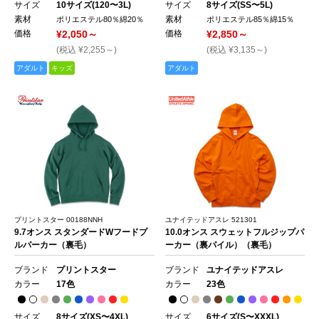
サイズ
10サイズ(120〜3L)
サイズ
8サイズ(SS〜5L)
素材
素材
ポリエステル80％綿20％
ポリエステル85％綿15％
価格
¥2,050～
価格
¥2,850～
(税込 ¥2,255～)
(税込 ¥3,135～)
アダルト
キッズ
アダルト
プリントスター 00188NNH
ユナイテッドアスレ 521301
9.7オンス スタンダードWフードプ
10.0オンス スウェットフルジップパ
ルパーカー（裏毛）
ーカー（裏パイル）（裏毛）
ブランド
プリントスター
ブランド
ユナイテッドアスレ
カラー
17色
カラー
23色
サイズ
8サイズ(XS〜4XL)
サイズ
6サイズ(S〜XXXL)