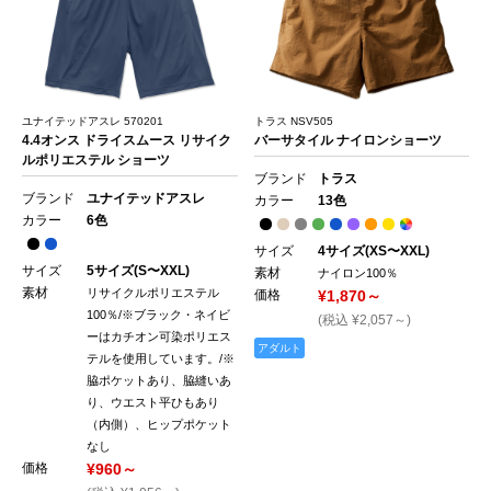
ユナイテッドアスレ 570201
トラス NSV505
4.4オンス ドライスムース リサイク
バーサタイル ナイロンショーツ
ルポリエステル ショーツ
ブランド
トラス
ブランド
ユナイテッドアスレ
カラー
13色
カラー
6色
サイズ
4サイズ(XS〜XXL)
サイズ
5サイズ(S〜XXL)
素材
ナイロン100％
素材
リサイクルポリエステル
価格
¥1,870～
100％/※ブラック・ネイビ
(税込 ¥2,057～)
ーはカチオン可染ポリエス
アダルト
テルを使用しています。/※
脇ポケットあり、脇縫いあ
り、ウエスト平ひもあり
（内側）、ヒップポケット
なし
価格
¥960～