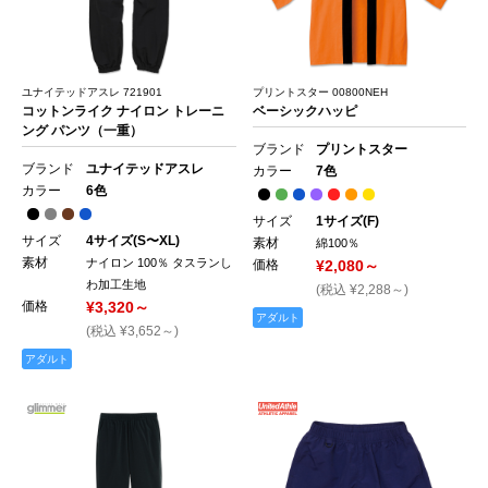
ユナイテッドアスレ 721901
プリントスター 00800NEH
コットンライク ナイロン トレーニ
ベーシックハッピ
ング パンツ（一重）
ブランド
プリントスター
ブランド
ユナイテッドアスレ
カラー
7色
カラー
6色
サイズ
1サイズ(F)
サイズ
4サイズ(S〜XL)
素材
綿100％
素材
ナイロン 100％ タスランし
価格
¥2,080～
わ加工生地
(税込 ¥2,288～)
価格
¥3,320～
アダルト
(税込 ¥3,652～)
アダルト