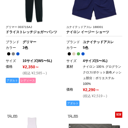
グリマー 00371SAJ
ユナイテッドアスレ 188001
ドライストレッチジョガーパンツ
ナイロン イージー ショーツ
ブランド
グリマー
ブランド
ユナイテッドアスレ
カラー
3色
カラー
5色
サイズ
10サイズ(WS〜5L)
サイズ
4サイズ(S〜XL)
価格
¥2,350～
素材
ナイロン 100％ グログラン
クロス/ポケット袋布メッシ
(税込 ¥2,585～)
ュ部分：ポリエステル
アダルト
レディース
100%
価格
¥2,290～
(税込 ¥2,519～)
アダルト
NEW