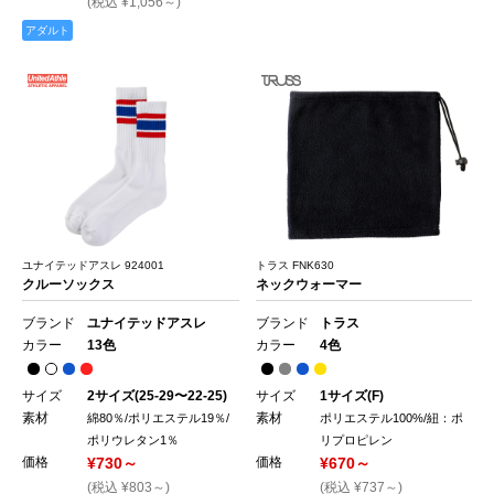
(税込 ¥1,056～)
アダルト
ユナイテッドアスレ 924001
トラス FNK630
クルーソックス
ネックウォーマー
ブランド
ユナイテッドアスレ
ブランド
トラス
カラー
13色
カラー
4色
サイズ
2サイズ(25-29〜22-25)
サイズ
1サイズ(F)
素材
素材
綿80％/ポリエステル19％/
ポリエステル100%/紐：ポ
ポリウレタン1％
リプロピレン
価格
¥730～
価格
¥670～
(税込 ¥803～)
(税込 ¥737～)