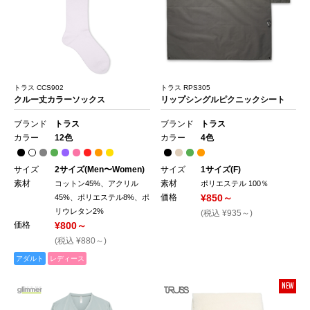
トラス CCS902
トラス RPS305
クルー丈カラーソックス
リップシングルピクニックシート
ブランド
トラス
ブランド
トラス
カラー
12色
カラー
4色
サイズ
2サイズ(Men〜Women)
サイズ
1サイズ(F)
素材
素材
コットン45%、アクリル
ポリエステル 100％
価格
¥850～
45%、ポリエステル8%、ポ
リウレタン2%
(税込 ¥935～)
価格
¥800～
(税込 ¥880～)
アダルト
レディース
NEW