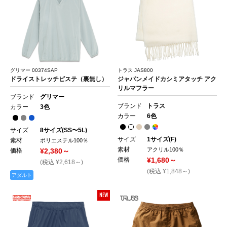
グリマー 00374SAP
トラス JAS800
ドライストレッチピステ（裏無し）
ジャパンメイドカシミアタッチ アク
リルマフラー
ブランド
グリマー
ブランド
トラス
カラー
3色
カラー
6色
サイズ
8サイズ(SS〜5L)
サイズ
1サイズ(F)
素材
ポリエステル100％
素材
アクリル100％
価格
¥2,380～
価格
¥1,680～
(税込 ¥2,618～)
(税込 ¥1,848～)
アダルト
NEW