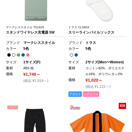
マークレススタイル TS1625
トラス CLS903
スタンドワイヤレス充電器 5W
スリーラインパイルソックス
ブランド
マークレススタイル
ブランド
トラス
カラー
5色
カラー
5色
サイズ
1サイズ(F)
サイズ
2サイズ(Men〜Women)
素材
素材
ABS 他
コットン82%、ポリエステ
価格
¥1,740～
ル16%、ポリウレタン2%
価格
¥1,020～
(税込 ¥1,914～)
(税込 ¥1,122～)
アダルト
レディース
NEW