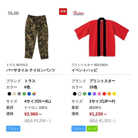
NEW
トラス NLV512
プリントスター 00215EH
バーサタイル ナイロンパンツ
イベントハッピ
ブランド
トラス
ブランド
プリントスター
カラー
6色
カラー
10色
サイズ
4サイズ(S〜XL)
サイズ
2サイズ(JF〜F)
素材
素材
ナイロン 100％
綿100％
価格
¥2,960～
価格
¥1,230～
(税込 ¥3,256～)
(税込 ¥1,353～)
アダルト
アダルト
キッズ