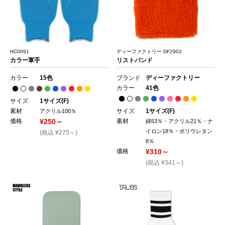
HC0091
ディーファクトリー DF2902
カラー軍手
リストバンド
カラー
15色
ブランド
ディーファクトリー
カラー
41色
サイズ
1サイズ(F)
素材
サイズ
1サイズ(F)
アクリル100％
価格
¥250～
素材
綿53％・アクリル21％・ナ
イロン18％・ポリウレタン
(税込 ¥275～)
8％
価格
¥310～
(税込 ¥341～)