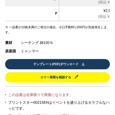
(税込 ¥1,3
¥2,080
F
(税込 ¥2,2
※ 一品番が10枚未満のご発注の場合、小口手数料1,000円が別途発生しま
す。
素材
シーチング 綿100％
原産国
ミャンマー
テンプレート(PDF)ダウンロード
カラー展開を確認する
この品番は在庫限りで廃番になります。
プリントスター00215EHはイベントを盛り上げるカラフルなハ
ッピです。