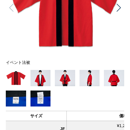
イベント法被
サイズ
価格
¥1,230
JF