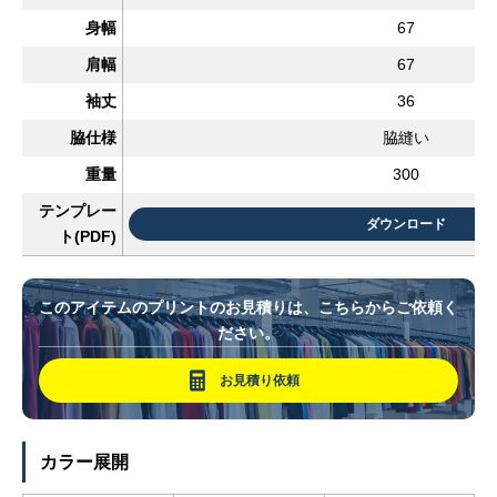
身幅
67
肩幅
67
袖丈
36
脇仕様
脇縫い
重量
300
テンプレー
ダウンロード
ト(PDF)
このアイテムのプリントのお見積りは、こちらからご依頼く
ださい。
お見積り依頼
カラー展開