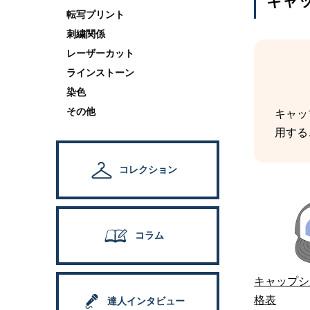
キャ
転写プリント
刺繍関係
レーザーカット
ラインストーン
染色
その他
キャッ
用する
コレクション
コラム
キャップシ
格表
達人インタビュー