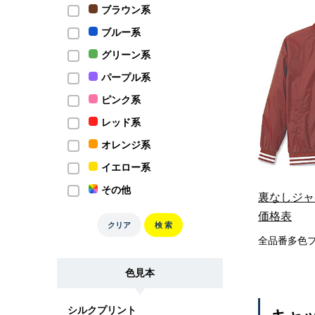
ブラウン系
ブルー系
グリーン系
パープル系
ピンク系
レッド系
オレンジ系
イエロー系
その他
裏なしジャ
価格表
クリア
検 索
全品番多色
色見本
シルクプリント