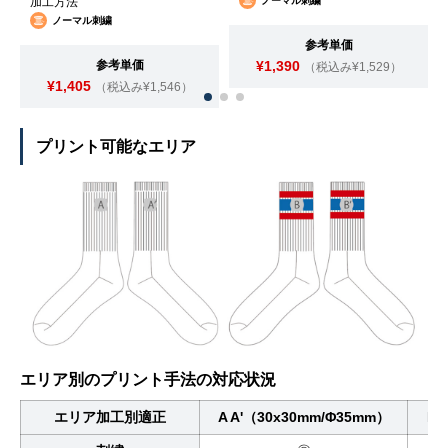
加工方法
ノーマル刺繍
ノーマル刺繍
参考単価
参考単価
¥1,390
（税込み¥1,529）
¥1,405
（税込み¥1,546）
プリント可能なエリア
エリア別のプリント手法の対応状況
エリア加工別適正
A A'（30x30mm/Φ35mm）
B 