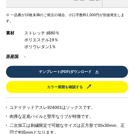
※ 一品番が10枚未満のご発注の場合、小口手数料1,000円が別途発生しま
す。
素材
ストレッチ 綿80％
ポリエステル19％
ポリウレタン1％
原産国
-
テンプレート(PDF)ダウンロード
カラー展開を確認する
ユナイテッドアスレ924001はソックスです。
肉厚な足底パイルと堅牢なリブが特徴です。
二次加工は刺繍限定で可能なサイズは正方形で30x30mm、正
円でΦ35mmとなります。