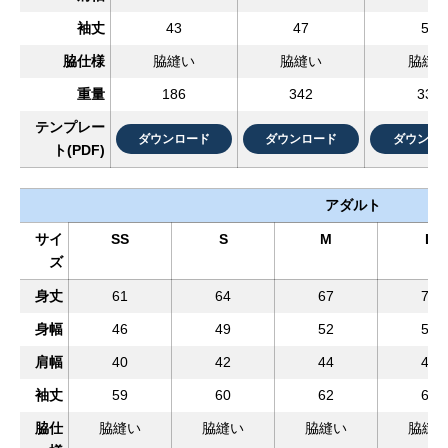
袖丈
43
47
51
脇仕様
脇縫い
脇縫い
脇縫
重量
186
342
335
テンプレー
ダウンロード
ダウンロード
ダウンロ
ト(PDF)
アダルト
サイ
SS
S
M
L
ズ
身丈
61
64
67
70
身幅
46
49
52
55
肩幅
40
42
44
46
袖丈
59
60
62
63
脇仕
脇縫い
脇縫い
脇縫い
脇縫