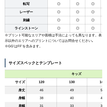
転写
◎
◎
◎
レーザー
◎
◎
◎
刺繍
◎
◎
◎
ラインストーン
◎
◎
◎
※プリント可能なエリアや面積は手法によっても異なります。表
示以外のエリアへのプリントについてはお問合せください｡
※GG'はFF'を含みます。
サイズスペックとテンプレート
キッズ
サイズ
120
130
140
身丈
46
49
52
身幅
38
40
42
肩幅
31
33
35