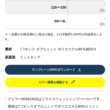
¥2,
120〜150
(税込 ¥
¥2,
SS〜3L
(税込 ¥
※ 一品番が10枚未満のご発注の場合、小口手数料1,000円が別途発生しま
す。
素材
7.7オンス ダブルニット ポリエステル80％綿20％
原産国
インドネシア
テンプレート(PDF)ダウンロード
カラー展開を確認する
グリマー00342ASZはドライスウェットジップパーカーです。
素材は7.7オンスダブルニットでポリエステル80%コットン