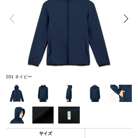
031 ネイビー
サイズ
価