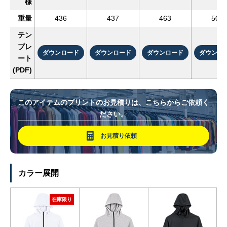
様
重量
436
437
463
501
テン
プレ
ダウンロード
ダウンロード
ダウンロード
ダウンロ
ート
(PDF)
このアイテムのプリントのお見積りは、こちらからご依頼く
ださい。
お見積り依頼
カラー展開
在庫限り