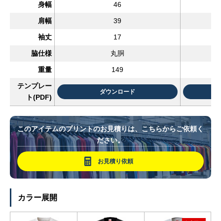
身幅
46
肩幅
39
袖丈
17
脇仕様
丸胴
重量
149
テンプレー
ダウンロード
ト(PDF)
このアイテムのプリントのお見積りは、こちらからご依頼く
ださい。
お見積り依頼
カラー展開