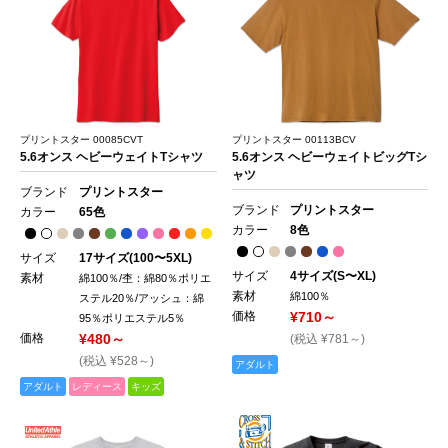
プリントスター 00085CVT
プリントスター 00113BCV
5.6オンス ヘビーウェイトTシャツ
5.6オンス ヘビーウェイトビッグTシ
ャツ
ブランド
プリントスター
ブランド
プリントスター
カラー
65色
カラー
8色
サイズ
17サイズ(100〜5XL)
サイズ
4サイズ(S〜XL)
素材
綿100％/杢：綿80％ポリエ
素材
綿100％
ステル20％/アッシュ：綿
価格
¥710～
95％ポリエステル5％
価格
¥480～
(税込 ¥781～)
(税込 ¥528～)
アダルト
アダルト
レディース
キッズ