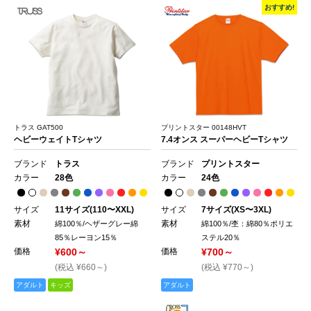
おすすめ!
トラス GAT500
プリントスター 00148HVT
ヘビーウェイトTシャツ
7.4オンス スーパーヘビーTシャツ
ブランド
トラス
ブランド
プリントスター
カラー
28色
カラー
24色
サイズ
11サイズ(110〜XXL)
サイズ
7サイズ(XS〜3XL)
素材
素材
綿100％/ヘザーグレー綿
綿100％/杢：綿80％ポリエ
85％レーヨン15％
ステル20％
価格
¥600～
価格
¥700～
(税込 ¥660～)
(税込 ¥770～)
アダルト
キッズ
アダルト