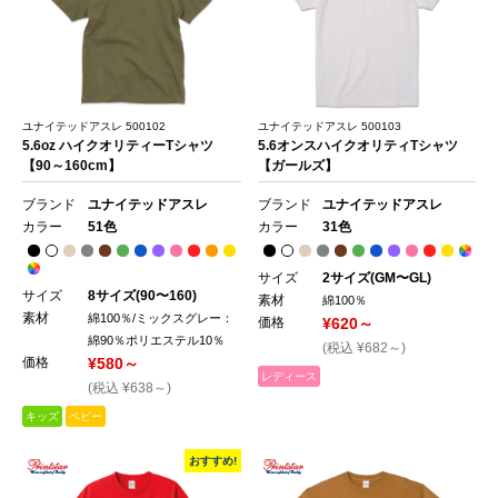
ユナイテッドアスレ 500102
ユナイテッドアスレ 500103
5.6oz ハイクオリティーTシャツ
5.6オンスハイクオリティTシャツ
【90～160cm】
【ガールズ】
ブランド
ユナイテッドアスレ
ブランド
ユナイテッドアスレ
カラー
51色
カラー
31色
サイズ
2サイズ(GM〜GL)
サイズ
8サイズ(90〜160)
素材
綿100％
素材
綿100％/ミックスグレー：
価格
¥620～
綿90％ポリエステル10％
(税込 ¥682～)
価格
¥580～
レディース
(税込 ¥638～)
キッズ
ベビー
おすすめ!