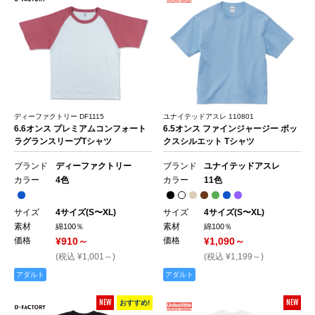
ディーファクトリー DF1115
ユナイテッドアスレ 110801
6.6オンス プレミアムコンフォート
6.5オンス ファインジャージー ボッ
ラグランスリーブTシャツ
クスシルエット Tシャツ
ブランド
ディーファクトリー
ブランド
ユナイテッドアスレ
カラー
4色
カラー
11色
サイズ
4サイズ(S〜XL)
サイズ
4サイズ(S〜XL)
素材
素材
綿100％
綿100％
価格
¥910～
価格
¥1,090～
(税込 ¥1,001～)
(税込 ¥1,199～)
アダルト
アダルト
NEW
NEW
おすすめ!