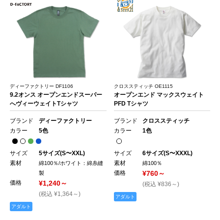
ディーファクトリー DF1106
クロススティッチ OE1115
9.2オンス オープンエンドスーパー
オープンエンド マックスウェイト
へヴィーウェイトTシャツ
PFD Tシャツ
ブランド
ディーファクトリー
ブランド
クロススティッチ
カラー
5色
カラー
1色
サイズ
5サイズ(S〜XXL)
サイズ
6サイズ(S〜XXXL)
素材
素材
綿100％/ホワイト：綿糸縫
綿100％
価格
¥760～
製
価格
¥1,240～
(税込 ¥836～)
(税込 ¥1,364～)
アダルト
アダルト