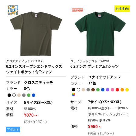
おすすめ!
クロススティッチ OE1117
ユナイテッドアスレ 594201
6.2オンスオープンエンドマックス
6.2オンス プレミアムTシャツ
ウェイトポケット付Tシャツ
ブランド
ユナイテッドアスレ
ブランド
クロススティッチ
カラー
37色
カラー
8色
サイズ
7サイズ(XS〜XXXL)
サイズ
5サイズ(S〜XXL)
素材
綿100％/杢グレー：綿90%
素材
綿100％
ポリ10%/アッシュグレー：
価格
¥870～
綿98% ポリ2%
(税込 ¥957～)
価格
¥950～
アダルト
(税込 ¥1,045～)