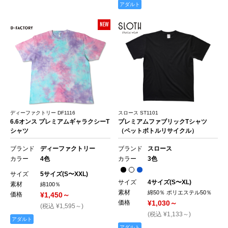
アダルト
NEW
ディーファクトリー DF1116
スロース ST1101
6.6オンス プレミアムギャラクシーT
プレミアムファブリックTシャツ
シャツ
（ペットボトルリサイクル）
ブランド
ディーファクトリー
ブランド
スロース
カラー
4色
カラー
3色
サイズ
5サイズ(S〜XXL)
サイズ
4サイズ(S〜XL)
素材
綿100％
素材
綿50％ ポリエステル50％
価格
¥1,450～
価格
¥1,030～
(税込 ¥1,595～)
(税込 ¥1,133～)
アダルト
アダルト