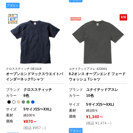
アダルト
NEW
クロススティッチ OE1118
ユナイテッドアスレ 423001
オープンエンドマックスウエイトバ
6.2オンス オープンエンド フェード
インダーネックTシャツ
ウォッシュ Tシャツ
ブランド
クロススティッチ
ブランド
ユナイテッドアスレ
カラー
8色
カラー
10色
サイズ
5サイズ(S〜XXL)
サイズ
5サイズ(S〜XXL)
素材
綿100％
素材
綿100％
価格
¥1,340～
価格
¥870～
(税込 ¥1,474～)
(税込 ¥957～)
アダルト