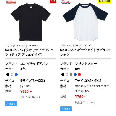
NEW
おすすめ!
ユナイテッドアスレ 500105
プリントスター 00106CRT
5.6オンス ハイクオリティー Tシャ
5.6オンス ヘビーウェイトラグランT
ツ（ティア アウェイ タグ）
シャツ
ブランド
ユナイテッドアスレ
ブランド
プリントスター
カラー
4色
カラー
8色
サイズ
5サイズ(S〜XXL)
サイズ
7サイズ(XS〜3XL)
素材
素材
綿100％
綿100％/杢：綿80％ポリエ
価格
¥620～
ステル20％
価格
¥760～
(税込 ¥682～)
(税込 ¥836～)
アダルト
アダルト