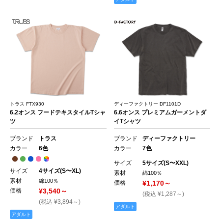
トラス FTX930
ディーファクトリー DF1101D
6.2オンス フードテキスタイルTシャ
6.6オンス プレミアムガーメントダ
ツ
イTシャツ
ブランド
トラス
ブランド
ディーファクトリー
カラー
6色
カラー
7色
サイズ
5サイズ(S〜XXL)
サイズ
4サイズ(S〜XL)
素材
綿100％
素材
綿100％
価格
¥1,170～
価格
¥3,540～
(税込 ¥1,287～)
(税込 ¥3,894～)
アダルト
アダルト