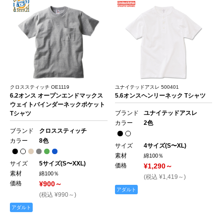
クロススティッチ OE1119
ユナイテッドアスレ 500401
6.2オンス オープンエンドマックス
5.6オンスヘンリーネック Tシャツ
ウェイトバインダーネックポケット
ブランド
ユナイテッドアスレ
Tシャツ
カラー
2色
ブランド
クロススティッチ
カラー
8色
サイズ
4サイズ(S〜XL)
素材
綿100％
サイズ
5サイズ(S〜XXL)
価格
¥1,290～
素材
綿100％
(税込 ¥1,419～)
価格
¥900～
アダルト
(税込 ¥990～)
アダルト