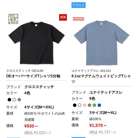
アダルト
NEW
クロススティッチ OE1130
ユナイテッドアスレ 441101
OEオーバーサイズTシャツ5分袖
9.1ozマグナムウェイトビッグTシャ
ツ
ブランド
クロススティッチ
ブランド
ユナイテッドアスレ
カラー
4色
カラー
9色
サイズ
4サイズ(M〜XXL)
サイズ
3サイズ(M〜XL)
素材
綿100％/※ホワイトのみ綿
素材
綿100％
糸縫製
価格
¥1,570～
価格
¥930～
(税込 ¥1,727～)
(税込 ¥1,023～)