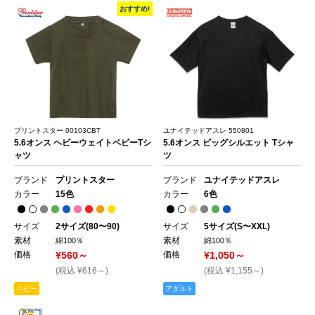
おすすめ!
プリントスター 00103CBT
ユナイテッドアスレ 550801
5.6オンス ヘビーウェイトベビーTシ
5.6オンス ビッグシルエット Tシャ
ャツ
ツ
ブランド
プリントスター
ブランド
ユナイテッドアスレ
カラー
15色
カラー
6色
サイズ
2サイズ(80〜90)
サイズ
5サイズ(S〜XXL)
素材
素材
綿100％
綿100％
価格
¥560～
価格
¥1,050～
(税込 ¥616～)
(税込 ¥1,155～)
ベビー
アダルト