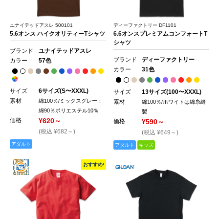
ユナイテッドアスレ 500101
ディーファクトリー DF1101
5.6オンス ハイクオリティーTシャツ
6.6オンスプレミアムコンフォートT
シャツ
ブランド
ユナイテッドアスレ
ブランド
ディーファクトリー
カラー
57色
カラー
31色
サイズ
6サイズ(S〜XXXL)
サイズ
13サイズ(100〜XXXL)
素材
綿100％/ミックスグレー：
素材
綿100％/ホワイトは綿糸縫
綿90％ポリエステル10％
製
価格
¥620～
価格
¥590～
(税込 ¥682～)
(税込 ¥649～)
アダルト
アダルト
キッズ
おすすめ!