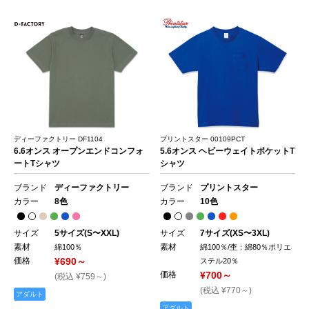
ディーファクトリー DF1104
プリントスター 00109PCT
6.6オンス オープンエンドコンフォ
5.6オンス ヘビーウェイトポケットT
ートTシャツ
シャツ
ブランド
ディーファクトリー
ブランド
プリントスター
カラー
8色
カラー
10色
サイズ
5サイズ(S〜XXL)
サイズ
7サイズ(XS〜3XL)
素材
素材
綿100％
綿100％/杢：綿80％ポリエ
価格
¥690～
ステル20％
価格
¥700～
(税込 ¥759～)
(税込 ¥770～)
アダルト
アダルト