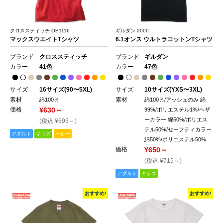
クロススティッチ OE1116
ギルダン 2000
マックスウエイトTシャツ
6.1オンス ウルトラコットンTシャツ
ブランド
クロススティッチ
ブランド
ギルダン
カラー
41色
カラー
47色
サイズ
16サイズ(90〜5XL)
サイズ
10サイズ(YXS〜3XL)
素材
素材
綿100％
綿100％/アッシュのみ 綿
価格
¥630～
99%/ポリエステル1%/ヘザ
ーカラー 綿50%/ポリエス
(税込 ¥693～)
テル50%/セーフティカラー
アダルト
キッズ
ベビー
綿50%/ポリエステル50%
価格
¥650～
(税込 ¥715～)
アダルト
キッズ
おすすめ!
おすすめ!