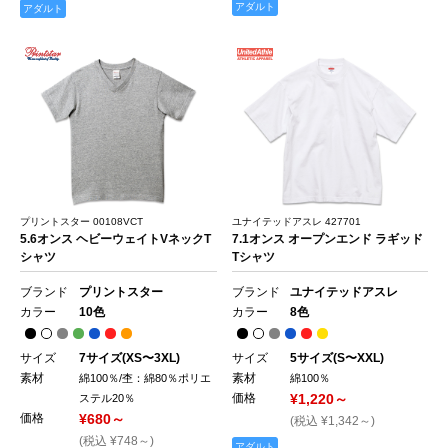
アダルト
アダルト
プリントスター 00108VCT
ユナイテッドアスレ 427701
5.6オンス ヘビーウェイトVネックT
7.1オンス オープンエンド ラギッド
シャツ
Tシャツ
ブランド
プリントスター
ブランド
ユナイテッドアスレ
カラー
10色
カラー
8色
サイズ
7サイズ(XS〜3XL)
サイズ
5サイズ(S〜XXL)
素材
素材
綿100％/杢：綿80％ポリエ
綿100％
価格
¥1,220～
ステル20％
価格
¥680～
(税込 ¥1,342～)
(税込 ¥748～)
アダルト