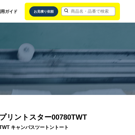
利用ガイド
お見積り依頼
プリントスター00780TWT
TWT キャンバスツートントート