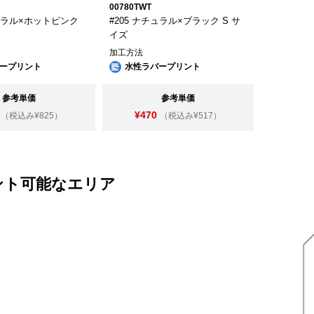
00780TWT
チュラル×ホットピンク
#205 ナチュラル×ブラック S サ
イズ
加工方法
ープリント
水性ラバープリント
参考単価
参考単価
¥470
（税込み¥825）
（税込み¥517）
ント可能なエリア