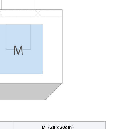
M（20ｘ20cm）