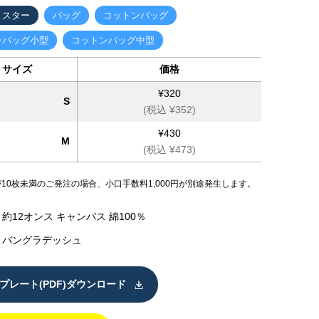
トスター
バッグ
コットンバッグ
ンバッグ小型
コットンバッグ中型
サイズ
価格
¥320
S
(税込 ¥352)
¥430
M
(税込 ¥473)
が10枚未満のご発注の場合、小口手数料1,000円が別途発生します。
約12オンス キャンバス 綿100％
バングラデッシュ
プレート(PDF)ダウンロード