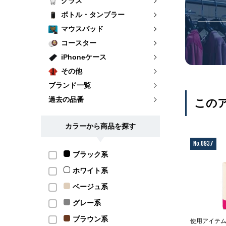
グラス
ボトル・タンブラー
マウスパッド
コースター
iPhoneケース
その他
ブランド一覧
過去の品番
この
カラーから商品を探す
No.0937
ブラック系
ホワイト系
ベージュ系
グレー系
ブラウン系
使用アイテ