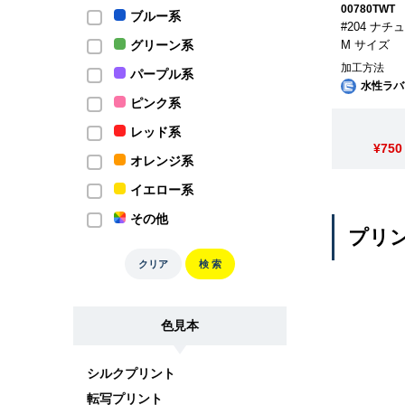
00780TWT
ブルー系
#204 ナ
グリーン系
M サイズ
加工方法
パープル系
水性ラバ
ピンク系
レッド系
¥750
オレンジ系
イエロー系
その他
プリ
クリア
検 索
色見本
シルクプリント
転写プリント