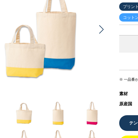
プリン
コット
※ 一品番
素材
原産国
テン