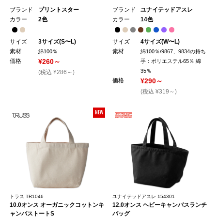
ブランド
プリントスター
ブランド
ユナイテッドアスレ
カラー
2色
カラー
14色
サイズ
3サイズ(S〜L)
サイズ
4サイズ(W〜L)
素材
素材
綿100％
綿100％/9867、9834の持ち
価格
¥260～
手：ポリエステル65％ 綿
35％
(税込 ¥286～)
価格
¥290～
(税込 ¥319～)
NEW
トラス TR1046
ユナイテッドアスレ 154301
10.0オンス オーガニックコットンキ
12.0オンス ヘビーキャンバスランチ
ャンバストートS
バッグ