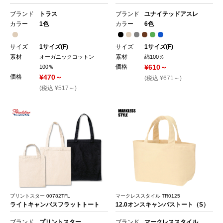
ブランド
トラス
ブランド
ユナイテッドアスレ
カラー
1色
カラー
6色
サイズ
1サイズ(F)
サイズ
1サイズ(F)
素材
素材
オーガニックコットン
綿100％
価格
¥610～
100％
価格
¥470～
(税込 ¥671～)
(税込 ¥517～)
プリントスター 00782TFL
マークレススタイル TR0125
ライトキャンバスフラットトート
12.0オンスキャンバストート（S）
ブランド
プリントスター
ブランド
マークレススタイル