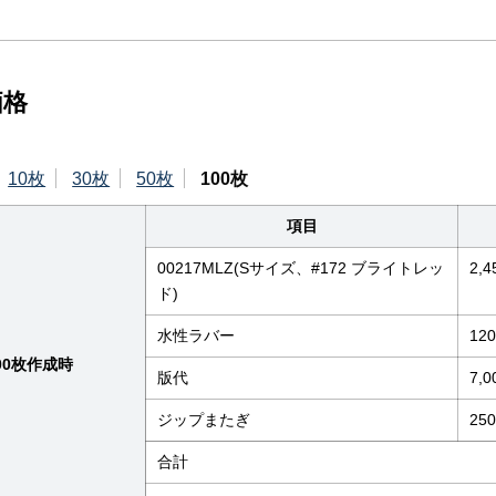
価格
10枚
30枚
50枚
100枚
項目
00217MLZ(Sサイズ、#172 ブライトレッ
2,4
ド)
水性ラバー
12
00枚作成時
版代
7,0
ジップまたぎ
25
合計