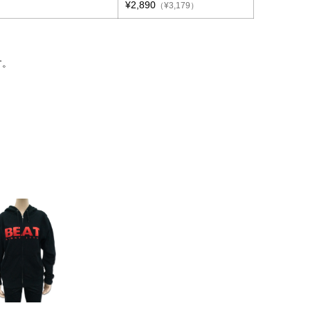
¥2,890
（¥3,179）
す。
。