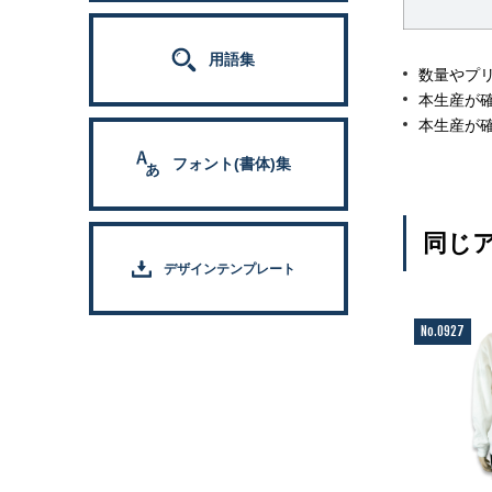
用語集
数量やプ
本生産が
本生産が
フォント(書体)集
同じア
デザインテンプレート
No.0927