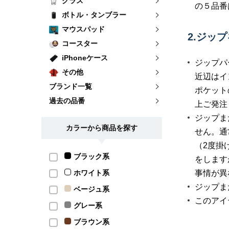
グラス
の５品番
ボトル・タンブラー
マウスパッド
2.ジッ
コースター
iPhoneケース
ジップパ
その他
近辺はイ
ブランド一覧
ポケット
過去の品番
上ご発注
ジップま
カラーから商品を探す
せん。通
（2度掛
ブラック系
をします
ホワイト系
事情が異
ジップま
ベージュ系
このアイ
グレー系
ブラウン系