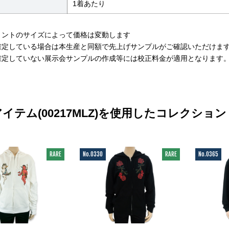
1着あたり
リントのサイズによって価格は変動します
確定している場合は本生産と同額で先上げサンプルがご確認いただけま
確定していない展示会サンプルの作成等には校正料金が適用となります
イテム(00217MLZ)を使用したコレクション
RARE
No.0330
RARE
No.0365