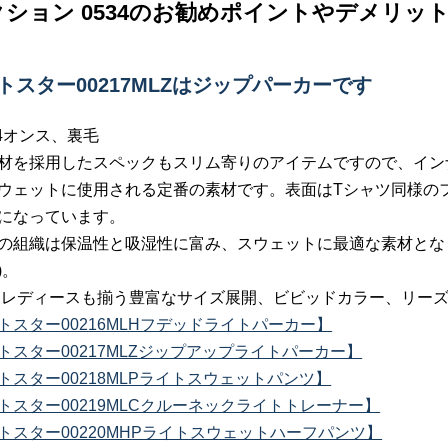
ション 0534のお勧めポイントやデメリッ
ントスター00217MLZはジップパーカーです
.4オンス、裏毛
材を採用したスペックもスリム寄りのアイテムですので、イン
ウェットに使用される定番の素材です。表面はTシャツ同様の
になっています。
の組織は保温性と吸湿性に富み、スウェットに最適な素材とな
)。
,レディースも揃う豊富なサイズ展開、ビビッドカラー、リー
トスター00216MLHフデッドライトパーカー】
トスター00217MLZジップアップライトパーカー】
トスター00218MLPライトスウェットパンツ】
トスター00219MLCクルーネックライトトレーナー】
トスター00220MHPライトスウェットハーフパンツ】