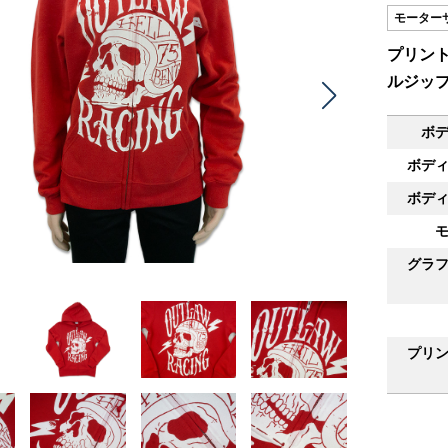
モーター
プリント
ルジッ
ボ
ボデ
ボデ
グラ
プリ