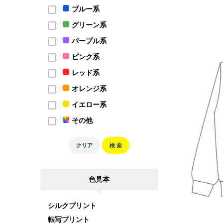
ブルー系
グリーン系
パープル系
ピンク系
レッド系
オレンジ系
イエロー系
その他
クリア
検 索
色見本
シルクプリント
転写プリント