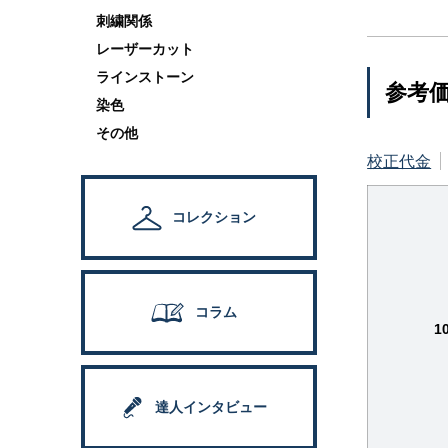
刺繍関係
レーザーカット
ラインストーン
参考
染色
その他
校正代金
コレクション
コラム
1
達人インタビュー