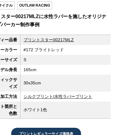
サイクル
OUTLAW RACING
スター00217MLZに水性ラバーを施したオリジナ
プパーカー制作事例
ディー品番
プリントスター00217MLZ
ィーカラー
#172 ブライトレッド
ィーサイズ
S
モデル身長
165cm
フィックサ
30x35cm
イズ
加工方法
シルクプリント/水性ラバープリント
ント箇所と
ホワイト1色
色数
プリントレギュラーサイズ価格表