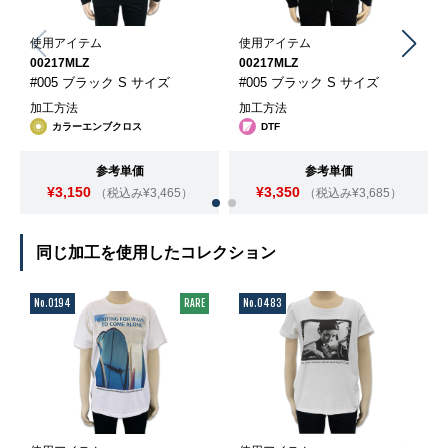
使用アイテム
使用アイテム
00217MLZ
00217MLZ
#005 ブラック S サイズ
#005 ブラック S サイズ
加工方法
加工方法
カラーエンブクロス
DTF
参考単価
参考単価
¥3,150
¥3,350
（税込み¥3,465）
（税込み¥3,685）
同じ加工を使用したコレクション
No.0194
RARE
No.0483