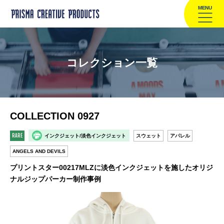
MENU
コレクション一覧
COLLECTION 0927
RARE
インクジェット/淡色インクジェット
スウェット
アパレル
ANGELS AND DEVILS
プリントスター00217MLZに淡色インクジェットを施したオリジ
ナルジップパーカー制作事例