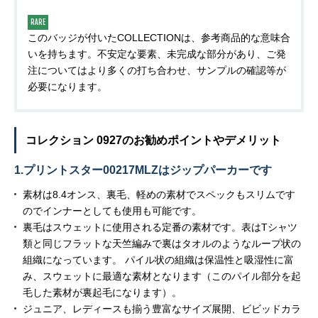
RARE
このバッジが付いたCOLLECTIONは、参考商品的な意味合
いを持ちます。不安定な要素、未完成な部分があり、ご発
注についてはより多くの打ち合わせ、サンプルの確認等が
必要になります。
コレクション 0927のお勧めポイントやデメリット
1.プリントスター00217MLZはジップパーカーです
素材は8.4オンス、裏毛、軽めの素材でスペックもスリムです
のでインナーとしても使用も可能です。
裏毛はスウェットに使用される定番の素材です。表はTシャツ
類と同じフラットな天竺編みで裏はタオルのようなループ状の
組織になっています。 パイル状の組織は保温性と吸湿性に富
み、スウェットに最適な素材となります（このパイル部分を起
毛した素材が裏起毛になります）。
ジュニア、レディースも揃う豊富なサイズ展開、ビビッドカラ