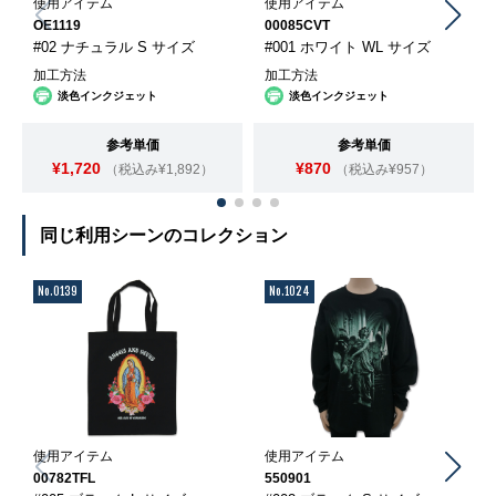
使用アイテム
使用アイテム
OE1119
00085CVT
#02 ナチュラル S サイズ
#001 ホワイト WL サイズ
加工方法
加工方法
淡色インクジェット
淡色インクジェット
参考単価
参考単価
¥1,720
¥870
（税込み¥1,892）
（税込み¥957）
同じ利用シーンのコレクション
No.0139
No.1024
使用アイテム
使用アイテム
00782TFL
550901