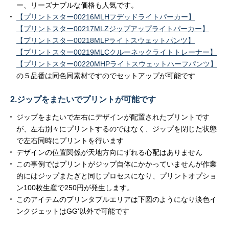
ー、リーズナブルな価格も人気です。
【プリントスター00216MLHフデッドライトパーカー】
【プリントスター00217MLZジップアップライトパーカー】
【プリントスター00218MLPライトスウェットパンツ】
【プリントスター00219MLCクルーネックライトトレーナー】
【プリントスター00220MHPライトスウェットハーフパンツ】
の５品番は同色同素材ですのでセットアップが可能です
2.ジップをまたいでプリントが可能です
ジップをまたいで左右にデザインが配置されたプリントです
が、左右別々にプリントするのではなく、ジップを閉じた状態
で左右同時にプリントを行います
デザインの位置関係が天地方向にずれる心配はありません
この事例ではプリントがジップ自体にかかっていませんが作業
的にはジップまたぎと同じプロセスになり、プリントオプショ
ン100枚生産で250円が発生します。
このアイテムのプリンタブルエリアは下図のようになり淡色イ
ンクジェットはGG'以外で可能です