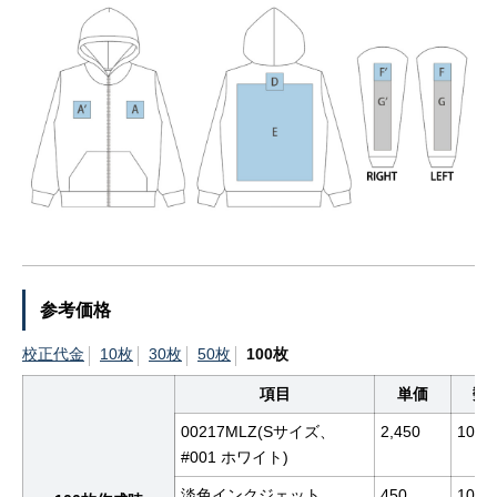
参考価格
校正代金
10枚
30枚
50枚
100枚
項目
単価
数
00217MLZ(Sサイズ、
2,450
100
#001 ホワイト)
淡色インクジェット
450
100