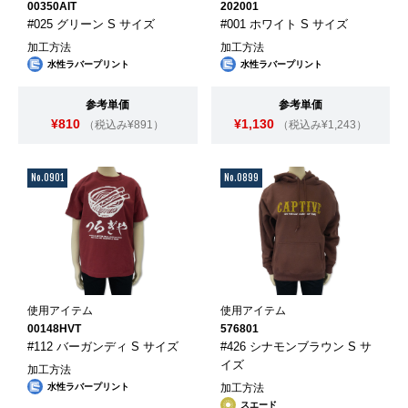
00350AIT
202001
#025 グリーン S サイズ
#001 ホワイト S サイズ
加工方法
加工方法
水性ラバープリント
水性ラバープリント
参考単価
参考単価
¥810
¥1,130
（税込み¥891）
（税込み¥1,243）
No.0901
No.0899
使用アイテム
使用アイテム
00148HVT
576801
#112 バーガンディ S サイズ
#426 シナモンブラウン S サ
イズ
加工方法
水性ラバープリント
加工方法
スエード