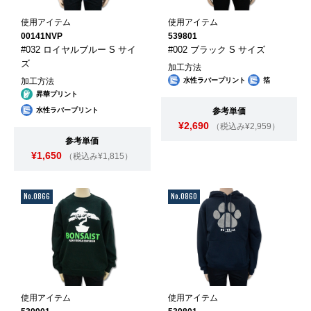
使用アイテム
使用アイテム
00141NVP
539801
#032 ロイヤルブルー S サイ
#002 ブラック S サイズ
ズ
加工方法
加工方法
水性ラバープリント
箔
昇華プリント
水性ラバープリント
参考単価
¥2,690
（税込み¥2,959）
参考単価
¥1,650
（税込み¥1,815）
No.0866
No.0860
使用アイテム
使用アイテム