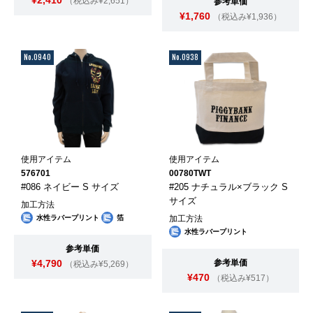
（税込み¥2,651）
参考単価
¥1,760
（税込み¥1,936）
No.0940
No.0938
使用アイテム
使用アイテム
576701
00780TWT
#086 ネイビー S サイズ
#205 ナチュラル×ブラック S
サイズ
加工方法
水性ラバープリント
箔
加工方法
水性ラバープリント
参考単価
¥4,790
参考単価
（税込み¥5,269）
¥470
（税込み¥517）