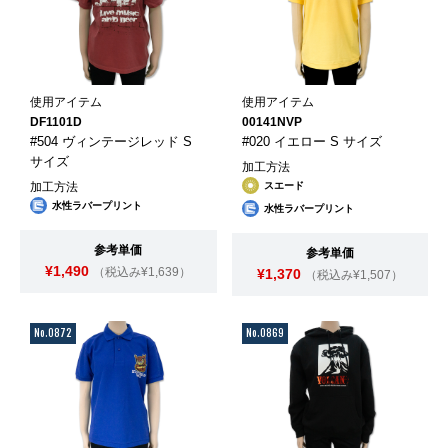
使用アイテム
使用アイテム
DF1101D
00141NVP
#504 ヴィンテージレッド S
#020 イエロー S サイズ
サイズ
加工方法
加工方法
スエード
水性ラバープリント
水性ラバープリント
参考単価
参考単価
¥1,490
（税込み¥1,639）
¥1,370
（税込み¥1,507）
No.0872
No.0869