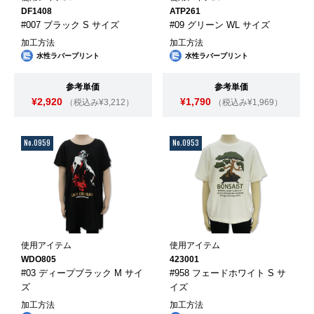
DF1408
ATP261
#007 ブラック S サイズ
#09 グリーン WL サイズ
加工方法
加工方法
水性ラバープリント
水性ラバープリント
参考単価
参考単価
¥2,920
¥1,790
（税込み¥3,212）
（税込み¥1,969）
No.0959
No.0953
使用アイテム
使用アイテム
WDO805
423001
#03 ディープブラック M サイ
#958 フェードホワイト S サ
ズ
イズ
加工方法
加工方法