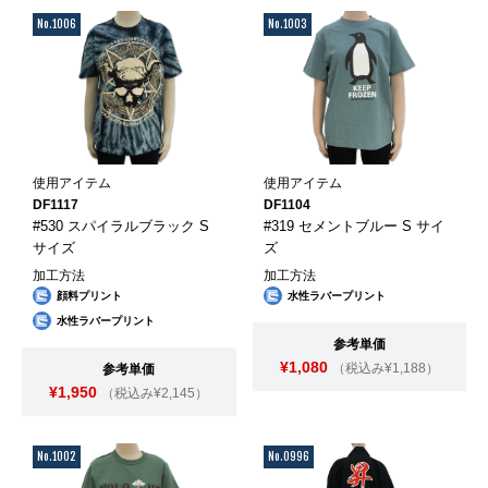
No.1006
No.1003
使用アイテム
使用アイテム
DF1117
DF1104
#530 スパイラルブラック S
#319 セメントブルー S サイ
サイズ
ズ
加工方法
加工方法
顔料プリント
水性ラバープリント
水性ラバープリント
参考単価
¥1,080
（税込み¥1,188）
参考単価
¥1,950
（税込み¥2,145）
No.1002
No.0996