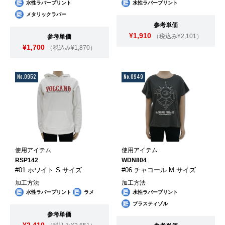
水性ラバープリント
水性ラバープリント
メタリックラバー
参考単価
¥1,910
（税込み¥2,101）
参考単価
¥1,700
（税込み¥1,870）
No.0952
No.0949
使用アイテム
使用アイテム
RSP142
WDN804
#01 ホワイト S サイズ
#06 チャコール M サイズ
加工方法
加工方法
水性ラバープリント
ラメ
水性ラバープリント
プラスティゾル
参考単価
¥2,410