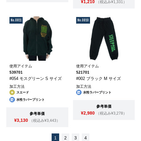
¥1,210
（税込み¥1,331）
No.0811
No.0810
使用アイテム
使用アイテム
539701
521701
#054 モスグリーン S サイズ
#002 ブラック M サイズ
加工方法
加工方法
スエード
水性ラバープリント
水性ラバープリント
参考単価
¥2,980
（税込み¥3,278）
参考単価
¥3,130
（税込み¥3,443）
1
2
3
4