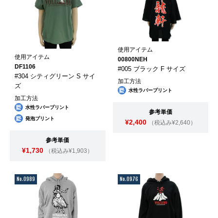
使用アイテム
使用アイテム
00800NEH
DF1106
#005 ブラック F サイズ
#304 シティグリーン S サイ
加工方法
ズ
水性ラバープリント
加工方法
水性ラバープリント
参考単価
発泡プリント
¥2,400
（税込み¥2,640）
参考単価
¥1,730
（税込み¥1,903）
No.0989
No.0976