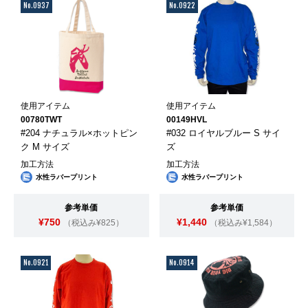
No.0937
No.0922
使用アイテム
使用アイテム
00780TWT
00149HVL
#204 ナチュラル×ホットピン
#032 ロイヤルブルー S サイ
ク M サイズ
ズ
加工方法
加工方法
水性ラバープリント
水性ラバープリント
参考単価
参考単価
¥750
¥1,440
（税込み¥825）
（税込み¥1,584）
No.0921
No.0914