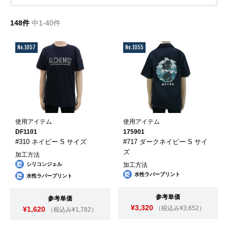
148件
中1-40件
No.1057
No.1055
使用アイテム
使用アイテム
DF1101
175901
#310 ネイビー S サイズ
#717 ダークネイビー S サイ
ズ
加工方法
シリコンジェル
加工方法
水性ラバープリント
水性ラバープリント
参考単価
参考単価
¥3,320
（税込み¥3,652）
¥1,620
（税込み¥1,782）