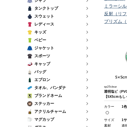
シャツ
ミラーシル
タンクトップ
反射（リフ
スウェット
プリズム（P
レディース
キッズ
ベビー
ジャケット
スポーツ
キャップ
バッグ
エプロン
sp25clear
タオル、バンダナ
透明塩ビ（PV
ブランドネーム
【5X5cmもし
ステッカー
カラー
1色
アクリルチャーム
マグカップ
サイズ
1サ
素材
透