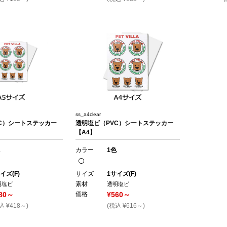
ss_a4clear
C）シートステッカー
透明塩ビ（PVC）シートステッカー
【A4】
カラー
1色
イズ(F)
サイズ
1サイズ(F)
素材
明塩ビ
透明塩ビ
80～
価格
¥560～
込 ¥418～)
(税込 ¥616～)