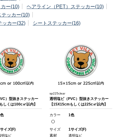
ー(10)
ヘアライン（PET）ステッカー(10)
ッカー(10)
ッカー(32)
シートステッカー(16)
sp225clear
VC）型抜きステッカー
透明塩ビ（PVC）型抜きステッカー
mもしくは100c㎡以内】
【15X15cmもしくは225c㎡以内】
1色
カラー
1色
1サイズ(F)
サイズ
1サイズ(F)
素材
透明塩ビ
透明塩ビ