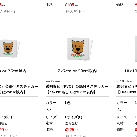
5～
価格
¥105～
価格
込 ¥94～)
(税込 ¥116～)
sm50clear
sm100clear
C）台紙付きステッカー
透明塩ビ（PVC）台紙付きステッカー
透明塩ビ（
くは25c㎡以内】
【7X7cmもしくは50c㎡以内】
【10X10c
カラー
1色
カラー
イズ(F)
サイズ
1サイズ(F)
サイズ
素材
素材
明塩ビ
透明塩ビ
00～
価格
¥125～
価格
込 ¥110～)
(税込 ¥138～)