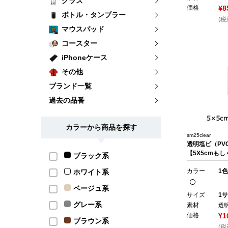
グラス
価格
¥8
ボトル・タンブラー
(税
マウスパッド
コースター
iPhoneケース
その他
ブランド一覧
過去の品番
カラーから商品を探す
sm25clear
透明塩ビ（PV
【5X5cmもし
ブラック系
カラー
1色
ホワイト系
ベージュ系
サイズ
1サ
グレー系
素材
透
価格
¥1
ブラウン系
(税