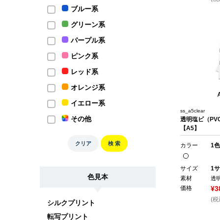
ブルー系
グリーン系
パープル系
ピンク系
レッド系
オレンジ系
イエロー系
ss_a5clear
その他
透明塩ビ（PV
【A5】
クリア
検 索
カラー
1色
サイズ
1サ
色見本
素材
透
価格
¥3
(税
シルクプリント
転写プリント