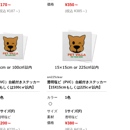
¥170～
価格
¥350～
(税込 ¥187～)
(税込 ¥385～)
sm225clear
PVC）台紙付きステッカー
透明塩ビ（PVC）台紙付きステッカー
mもしくは100c㎡以内】
【15X15cmもしくは225c㎡以内】
1色
カラー
1色
1サイズ(F)
サイズ
1サイズ(F)
素材
透明塩ビ
透明塩ビ
¥200～
価格
¥380～
(税込 ¥220～)
(税込 ¥418～)