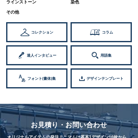
ラインストーン
染色
その他
コレクション
コラム
達人インタビュー
用語集
フォント(書体)集
デザインテンプレート
お見積り・お問い合わせ
オリジナルアイテムの発注ミニマムは基本1デザイン10枚から。