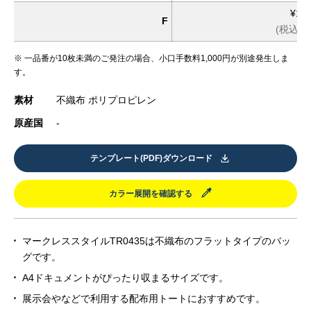
¥10
F
(税込 ¥1
※ 一品番が10枚未満のご発注の場合、小口手数料1,000円が別途発生しま
す。
素材
不織布 ポリプロピレン
原産国
-
テンプレート(PDF)ダウンロード
カラー展開を確認する
マークレススタイルTR0435は不織布のフラットタイプのバッ
グです。
A4ドキュメントがぴったり収まるサイズです。
展示会やなどで利用する配布用トートにおすすめです。