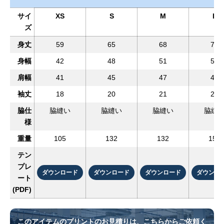
サイ
XS
S
M
L
ズ
身丈
59
65
68
71
身幅
42
48
51
54
肩幅
41
45
47
49
袖丈
18
20
21
22
脇仕
脇縫い
脇縫い
脇縫い
脇縫
様
重量
105
132
132
158
テン
プレ
ダウンロード
ダウンロード
ダウンロード
ダウンロ
ート
(PDF)
このアイテムのプリントのお見積りは、こちらからご依頼く