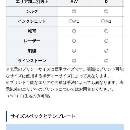
エリア加工別適正
A A'
D
シルク
◎
◎
インクジェット
〇※1
〇※1
転写
◎
◎
レーザー
◎
◎
刺繍
◎
◎
ラインストーン
◎
◎
※表示のプリントサイズは標準サイズです。実際にプリント可能
なサイズは使用するボディーサイズによって異なります。
※プリント可能なエリアや面積は手法によっても異なります。表
示以外のエリアへのプリントについてはお問合せください｡
（※1）白生地のみ可能｡
サイズスペックとテンプレート
ア