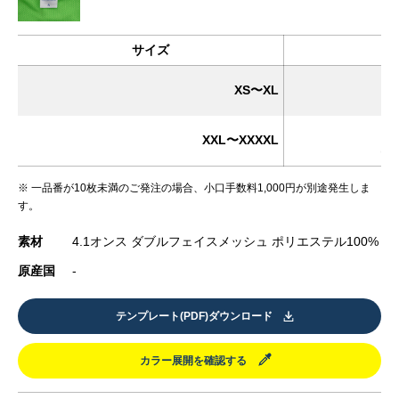
サイズ
XS〜XL
(
XXL〜XXXXL
(税
※ 一品番が10枚未満のご発注の場合、小口手数料1,000円が別途発生しま
す。
素材
4.1オンス ダブルフェイスメッシュ ポリエステル100%
原産国
-
テンプレート(PDF)ダウンロード
カラー展開を確認する