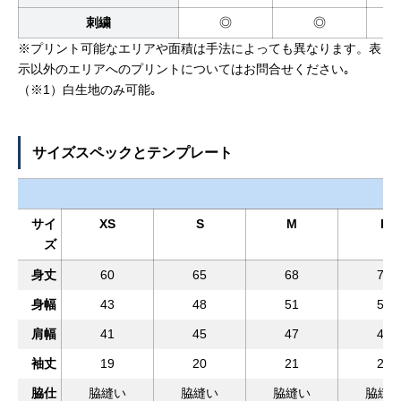
刺繍
◎
◎
※プリント可能なエリアや面積は手法によっても異なります。表
示以外のエリアへのプリントについてはお問合せください｡
（※1）白生地のみ可能｡
サイズスペックとテンプレート
サイ
XS
S
M
L
ズ
身丈
60
65
68
71
身幅
43
48
51
54
肩幅
41
45
47
49
袖丈
19
20
21
22
脇仕
脇縫い
脇縫い
脇縫い
脇縫