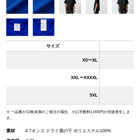
サイズ
XS〜XL
(税
XXL〜XXXXL
(税
5XL
(税
※ 一品番が10枚未満のご発注の場合、小口手数料1,000円が別途発生しま
す。
素材
4.7オンス ドライ鹿の子 ポリエステル100%