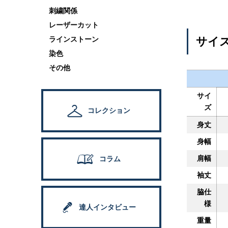
刺繍関係
レーザーカット
サイ
ラインストーン
染色
その他
サイ
ズ
コレクション
身丈
身幅
肩幅
コラム
袖丈
脇仕
様
達人インタビュー
重量