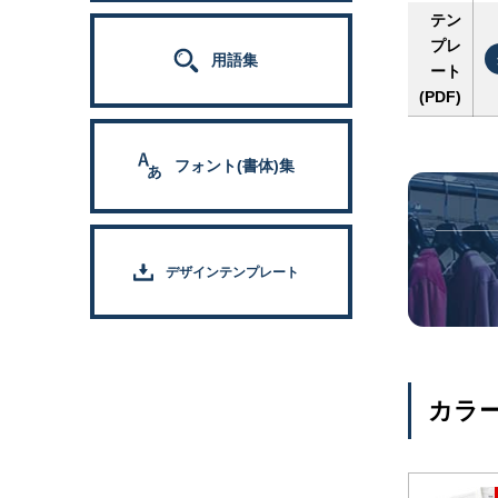
テン
プレ
用語集
ート
(PDF)
フォント(書体)集
デザインテンプレート
カラ