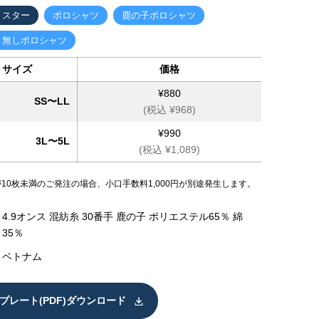
トスター
ポロシャツ
鹿の子ポロシャツ
ト無しポロシャツ
サイズ
価格
¥880
SS〜LL
(税込 ¥968)
¥990
3L〜5L
(税込 ¥1,089)
が10枚未満のご発注の場合、小口手数料1,000円が別途発生します。
4.9オンス 混紡糸 30番手 鹿の子 ポリエステル65％ 綿
35％
ベトナム
プレート(PDF)ダウンロード