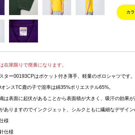
カラ
は在庫限りで廃番になります。
スター00193CPはポケット付き薄手、軽量のポロシャツです
.9オンスTC鹿の子で混率は綿35%ポリエステル65%。
織は表面に起伏があることから表面積が大きく、吸汗の効果が
がありますのでインクジェット、シルクともに繊細なデザイン
仕様
針仕様