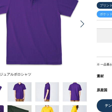
プリン
ポケッ
※ 一品番
 カジュアルポロシャツ
素材
原産国
テン