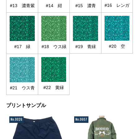
#16 レンガ
#13 濃青紫
#14 紺
#15 濃青
#20 空
#17 緑
#18 ウス緑
#19 青緑
#22 黄緑
#21 ウス青
プリントサンプル
No.0026
No.0607