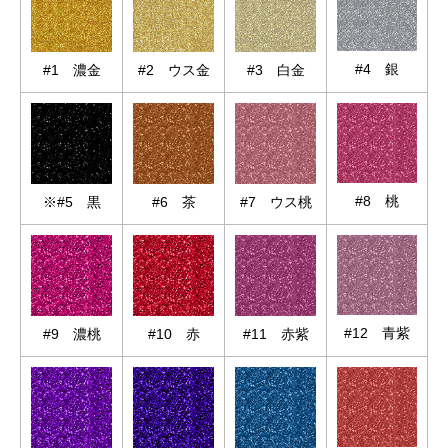
#4 銀
#1 濃金
#2 ウス金
#3 白金
#8 桃
※#5 黒
#6 茶
#7 ウス桃
#12 青紫
#9 濃桃
#10 赤
#11 赤紫