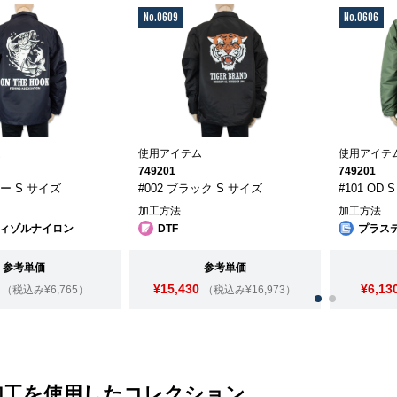
No.0609
No.0606
ム
使用アイテム
使用アイテ
749201
749201
ビー S サイズ
#002 ブラック S サイズ
#101 OD
加工方法
加工方法
ィゾルナイロン
DTF
プラス
参考単価
参考単価
¥15,430
¥6,13
（税込み¥6,765）
（税込み¥16,973）
加工を使用したコレクション