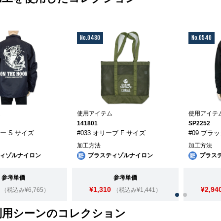
No.0480
No.0540
ム
使用アイテム
使用アイテ
141801
SP2252
ビー S サイズ
#033 オリーブ F サイズ
#09 ブラ
加工方法
加工方法
ィゾルナイロン
プラスティゾルナイロン
プラス
参考単価
参考単価
¥1,310
¥2,94
（税込み¥6,765）
（税込み¥1,441）
利用シーンのコレクション