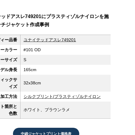
ッドアスレ749201にプラスティゾルナイロンを施
ーチジャケット作成事例
ディー品番
ユナイテッドアスレ749201
ィーカラー
#101 OD
ィーサイズ
S
モデル身長
165cm
フィックサ
32x38cm
イズ
加工方法
シルクプリント/プラスティゾルナイロン
ント箇所と
ホワイト、ブラウンラメ
色数
中綿ジャケットプリント価格表