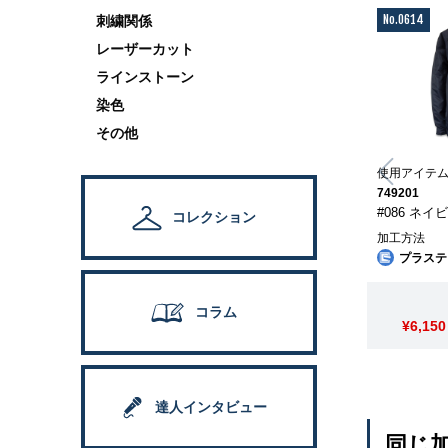
No.0614
刺繍関係
レーザーカット
ラインストーン
染色
その他
使用アイテ
749201
#086 ネイ
コレクション
加工方法
プラステ
コラム
¥6,150
達人インタビュー
同じ