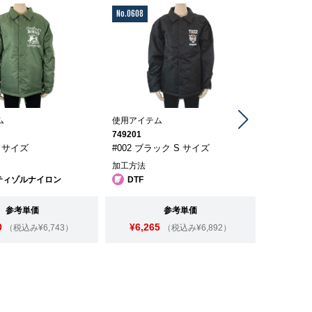
No.0608
No.0613
ム
使用アイテム
使用アイテ
749201
749201
 S サイズ
#002 ブラック S サイズ
#086 ネ
加工方法
加工方法
ティゾルナイロン
DTF
プラス
参考単価
参考単価
0
¥6,265
¥6,1
（税込み¥6,743）
（税込み¥6,892）