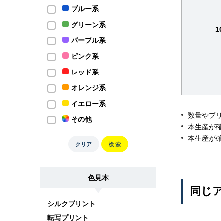
ブルー系
グリーン系
1
パープル系
ピンク系
レッド系
オレンジ系
イエロー系
数量やプ
その他
本生産が
本生産が
クリア
検 索
色見本
同じア
シルクプリント
転写プリント