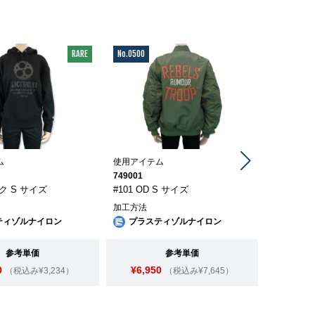
RARE
No.0500
No.0708
ム
使用アイテム
使用アイテ
749001
NPE310
ック S サイズ
#101 OD S サイズ
#02 ブラ
加工方法
加工方法
ティゾルナイロン
プラスティゾルナイロン
プラス
参考単価
参考単価
0
¥6,950
¥1,2
（税込み¥3,234）
（税込み¥7,645）