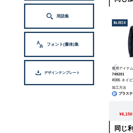
用語集
No.0614
フォント(書体)集
使用アイテ
デザインテンプレート
749201
#086 ネイ
加工方法
プラステ
¥6,150
同じ