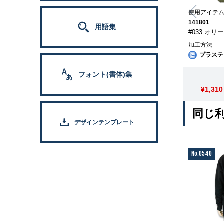
使用アイテ
141801
用語集
#033 オリ
加工方法
プラステ
フォント(書体)集
¥1,310
同じ
デザインテンプレート
No.0540