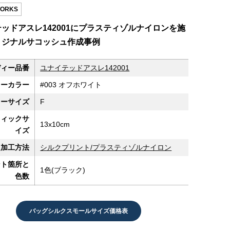
ORKS
ッドアスレ142001にプラスティゾルナイロンを施
リジナルサコッシュ作成事例
ディー品番
ユナイテッドアスレ142001
ィーカラー
#003 オフホワイト
ィーサイズ
F
フィックサ
13x10cm
イズ
加工方法
シルクプリント/プラスティゾルナイロン
ント箇所と
1色(ブラック)
色数
バッグシルクスモールサイズ価格表