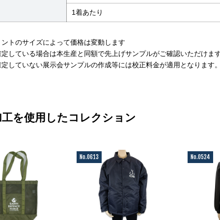
1着あたり
リントのサイズによって価格は変動します
確定している場合は本生産と同額で先上げサンプルがご確認いただけま
確定していない展示会サンプルの作成等には校正料金が適用となります
加工を使用したコレクション
No.0613
No.0524