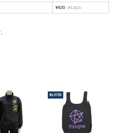
¥920
（¥1,012）
す。
。
No.0708
No.0500