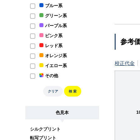
ブルー系
グリーン系
パープル系
ピンク系
参考
レッド系
オレンジ系
校正代金
イエロー系
その他
クリア
検 索
1
色見本
シルクプリント
転写プリント