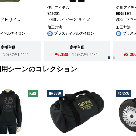
ム
使用アイテム
使用アイテ
749201
00051ET
ーブ F サイズ
#086 ネイビー S サイズ
#005 ブラ
加工方法
加工方法
ィゾルナイロン
プラスティゾルナイロン
プラス
参考単価
参考単価
¥6,130
¥2,30
（税込み¥1,441）
（税込み¥6,743）
利用シーンのコレクション
RARE
No.0530
No.0536