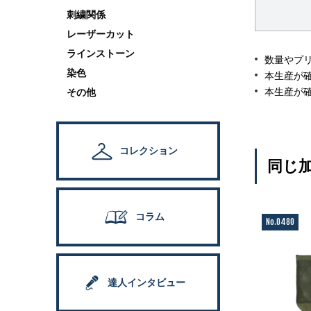
刺繍関係
レーザーカット
ラインストーン
数量やプ
染色
本生産が
本生産が
その他
コレクション
同じ
コラム
No.0480
達人インタビュー