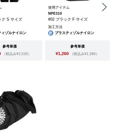
ム
使用アイテム
使用アイテ
NPE310
749001
ック S サイズ
#02 ブラック F サイズ
#101 OD
加工方法
加工方法
ティゾルナイロン
プラスティゾルナイロン
プラス
参考単価
参考単価
0
¥1,260
¥6,9
（税込み¥2,530）
（税込み¥1,386）