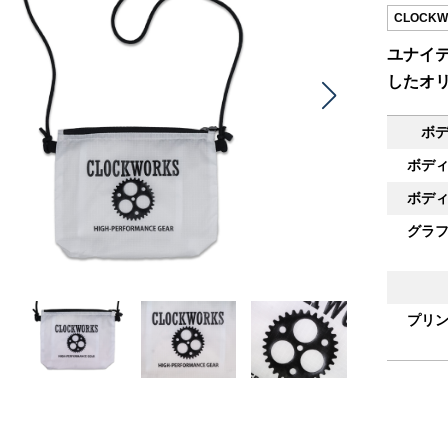
CLOCKW
ユナイテ
したオ
ボ
ボデ
ボデ
グラ
プリ