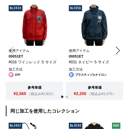
No.0434
No.0356
使用アイテム
使用アイテム
00051ET
00051ET
#016 ワインレッド S サイズ
#031 ネイビー S サイズ
加工方法
加工方法
DTF
プラスティゾルナイロン
参考単価
参考単価
¥2,565
¥2,250
（税込み¥2,822）
（税込み¥2,475）
同じ加工を使用したコレクション
No.0407
No.0540
RARE