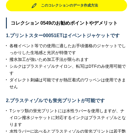
このコレクションのデータ作成方法
コレクション 0549のお勧めポイントやデメリット
1.プリントスター00051ETはイベントジャケットです
各種イベント等での使用に適したお手頃価格のジャケットでし
っかりした生地感と光沢が特徴です
撥水加工が強いため加工手法が限られます
シルクはプラスティゾルナイロン、転写はDTFのみ使用可能で
す
ダイレクト刺繍は可能ですが熱圧着式のワッペンは使用できま
せん
2.プラスティゾルでも蛍光プリントが可能です
Tシャツ類の蛍光プリントには水性ラバーを使用しますが、ナ
イロン撥水ジャケットに対応するインクはプラスティゾルとな
ります
水性ラバーに比べるとプラスティゾルの蛍光プリントは若干艶