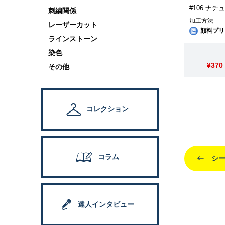
#106 ナチ
刺繍関係
加工方法
レーザーカット
顔料プリ
ラインストーン
染色
¥370
その他
コレクション
コラム
シー
達人インタビュー