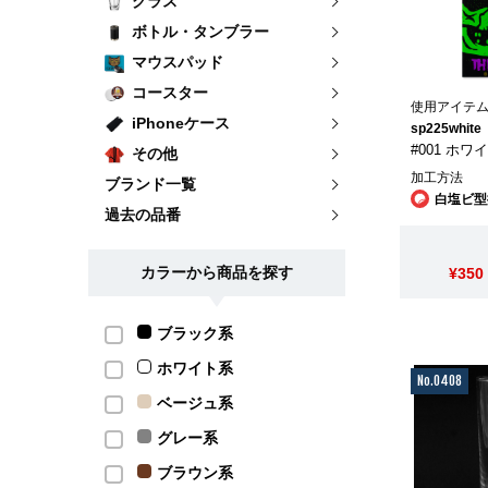
グラス
ボトル・タンブラー
マウスパッド
コースター
使用アイテ
iPhoneケース
sp225white
#001 ホワ
その他
加工方法
ブランド一覧
白塩ビ型
過去の品番
カラーから商品を探す
¥350
ブラック系
ホワイト系
No.0408
ベージュ系
グレー系
ブラウン系