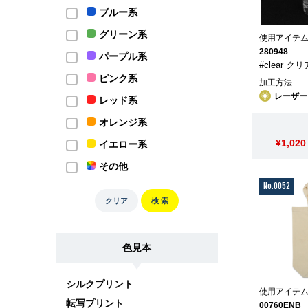
ブルー系
グリーン系
使用アイテ
280948
パープル系
#clear ク
ピンク系
加工方法
レーザー
レッド系
オレンジ系
¥1,020
イエロー系
その他
No.0052
クリア
検 索
色見本
シルクプリント
使用アイテ
転写プリント
00760ENB