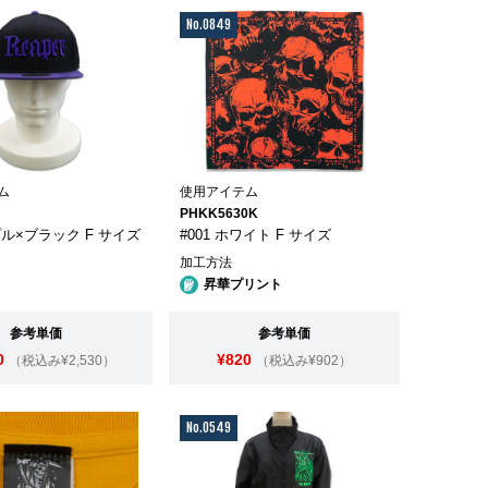
No.0849
ム
使用アイテム
PHKK5630K
プル×ブラック F サイズ
#001 ホワイト F サイズ
加工方法
昇華プリント
参考単価
参考単価
0
¥820
（税込み¥2,530）
（税込み¥902）
No.0549