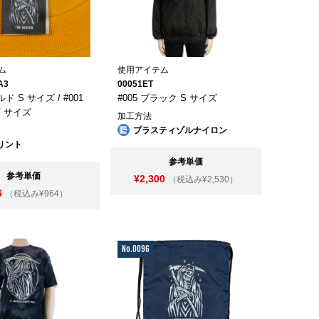
ム
使用アイテム
A3
00051ET
ルド S サイズ / #001
#005 ブラック S サイズ
F サイズ
加工方法
プラスティゾルナイロン
リント
参考単価
参考単価
¥2,300
（税込み¥2,530）
6
（税込み¥964）
No.0096