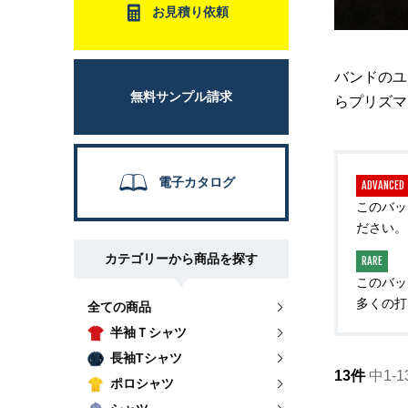
お見積り依頼
バンドのユ
無料サンプル請求
らプリズマ
電子カタログ
ADVANCED
このバッ
ださい。
カテゴリーから商品を探す
RARE
このバッ
多くの打
全ての商品
半袖Ｔシャツ
長袖Tシャツ
13件
中1-1
ポロシャツ