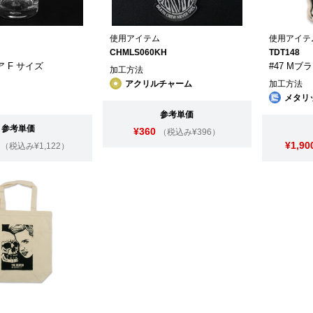
ム
使用アイテム
使用アイテ
CHMLS060KH
TDT148
リア F サイズ
#47 Mブ
加工方法
アクリルチャーム
加工方法
メタリ
参考単価
参考単価
¥360
（税込み¥396）
¥1,90
（税込み¥1,122）
ム