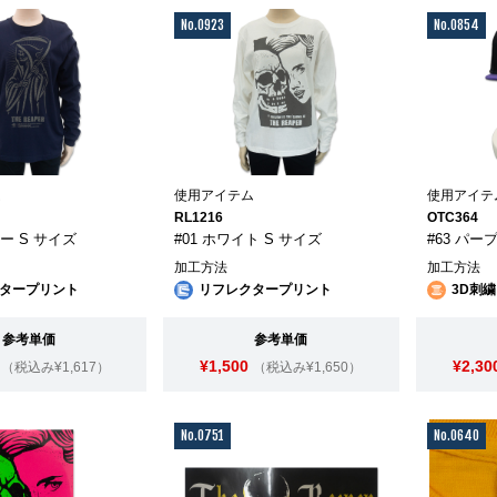
No.0923
No.0854
ム
使用アイテム
使用アイテ
RL1216
OTC364
ビー S サイズ
#01 ホワイト S サイズ
#63 パー
加工方法
加工方法
タープリント
リフレクタープリント
3D刺繍
参考単価
参考単価
¥1,500
¥2,30
（税込み¥1,617）
（税込み¥1,650）
No.0751
No.0640