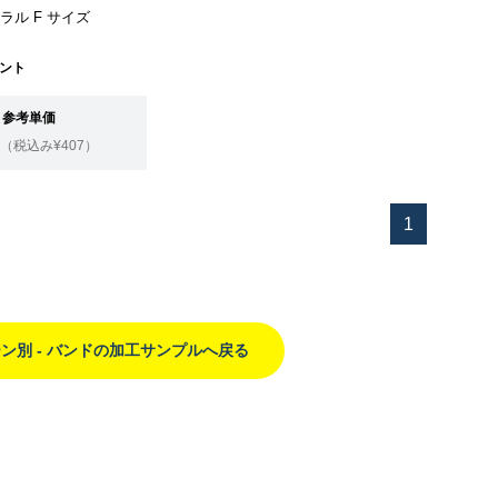
ュラル F サイズ
ント
参考単価
（税込み¥407）
1
ン別 - バンドの加工サンプルへ戻る