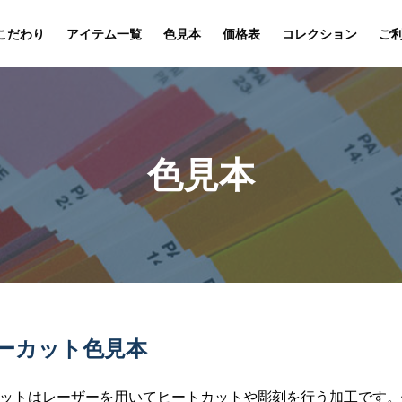
こだわり
アイテム一覧
色見本
価格表
コレクション
ご
色見本
ーカット色見本
ットはレーザーを用いてヒートカットや彫刻を行う加工です。