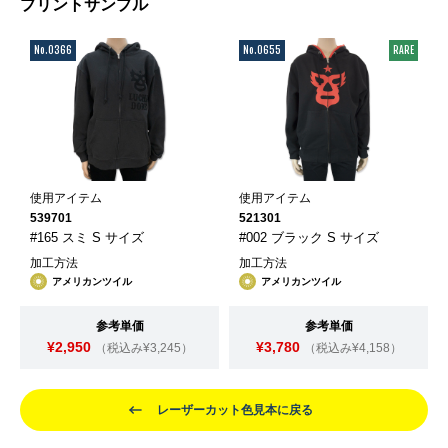
プリントサンプル
No.0366
No.0655
RARE
使用アイテム
使用アイテム
539701
521301
#165 スミ S サイズ
#002 ブラック S サイズ
加工方法
加工方法
アメリカンツイル
アメリカンツイル
参考単価
参考単価
¥2,950
¥3,780
（税込み¥3,245）
（税込み¥4,158）
レーザーカット色見本に戻る