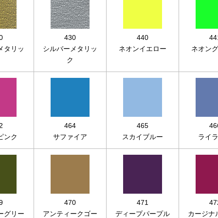
0
430
440
44
メタリッ
シルバーメタリッ
ネオンイエロー
ネオン
ク
ク
2
464
465
46
ピンク
サファイア
スカイブルー
ライ
9
470
471
47
ーグリー
アンティークゴー
ディープパープル
カージナ