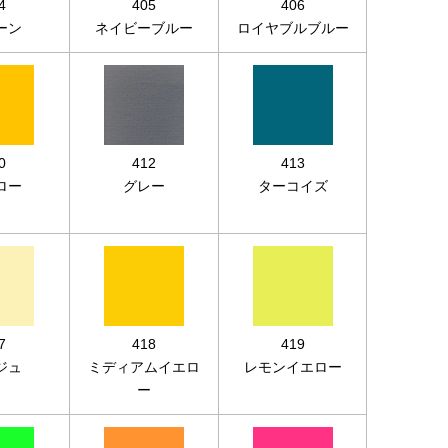
4
405
406
ーン
ネイビーブルー
ロイヤブルブルー
0
412
413
ロー
グレー
ターコイズ
7
418
419
ジュ
ミディアムイエロ
レモンイエロー
ー