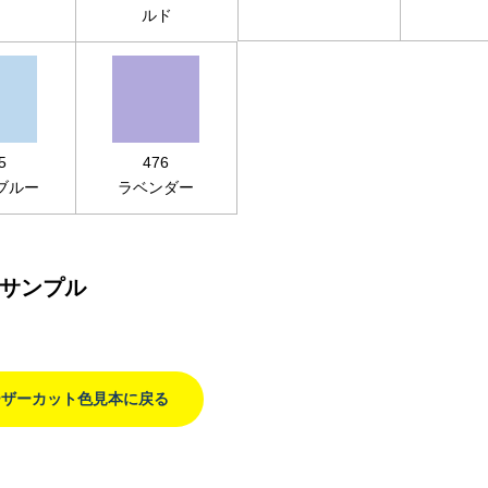
ン
ルド
5
476
ブルー
ラベンダー
サンプル
ーザーカット色見本に戻る