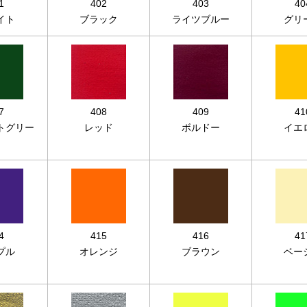
1
402
403
40
イト
ブラック
ライツブルー
グリ
7
408
409
41
トグリー
レッド
ボルドー
イエ
ン
4
415
416
41
プル
オレンジ
ブラウン
ベー