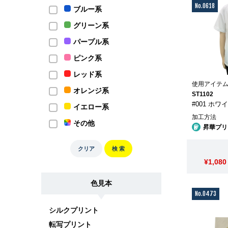
No.0618
ブルー系
グリーン系
パープル系
ピンク系
レッド系
使用アイテ
オレンジ系
ST1102
#001 ホワ
イエロー系
加工方法
その他
昇華プリ
クリア
検 索
¥1,080
色見本
No.0473
シルクプリント
転写プリント