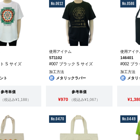
No.0612
No.0586
ム
使用アイテム
使用アイテ
ST1102
146401
イト S サイズ
#007 ブラック S サイズ
#002 ブ
加工方法
加工方法
ント
メタリックラバー
メタリ
参考単価
参考単価
¥970
¥1,38
（税込み¥1,188）
（税込み¥1,067）
No.0470
No.0449