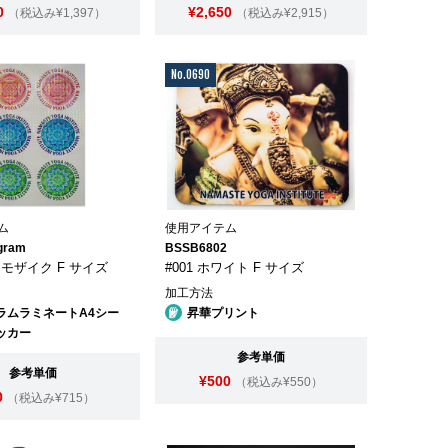
0
¥2,650
（税込み¥1,397）
（税込み¥2,915）
No.0690
ム
使用アイテム
gram
BSSB6802
am モザイク F サイズ
#001 ホワイト F サイズ
加工方法
ラムラミネートA4シー
昇華プリント
ッカー
参考単価
参考単価
¥500
（税込み¥550）
0
（税込み¥715）