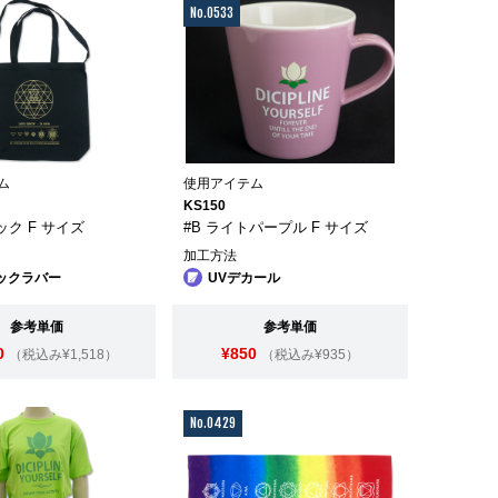
No.0533
ム
使用アイテム
KS150
ラック F サイズ
#B ライトパープル F サイズ
加工方法
ックラバー
UVデカール
参考単価
参考単価
0
¥850
（税込み¥1,518）
（税込み¥935）
No.0429