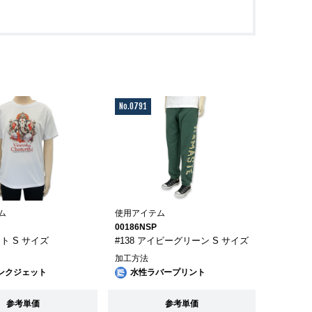
No.0791
ム
使用アイテム
00186NSP
イト S サイズ
#138 アイビーグリーン S サイズ
加工方法
ンクジェット
水性ラバープリント
参考単価
参考単価