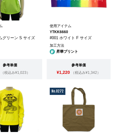
ム
使用アイテム
YTKK6660
イムグリーン S サイズ
#001 ホワイト F サイズ
加工方法
昇華プリント
参考単価
参考単価
¥1,220
（税込み¥1,023）
（税込み¥1,342）
No.0272