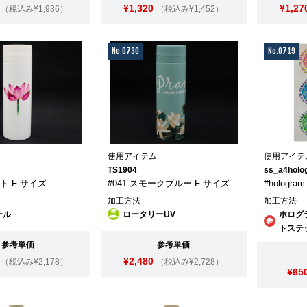
¥1,320
¥1,27
（税込み¥1,936）
（税込み¥1,452）
No.0730
No.0719
ム
使用アイテム
使用アイテ
TS1904
ss_a4holo
イト F サイズ
#041 スモークブルー F サイズ
#hologr
加工方法
加工方法
ール
ロータリーUV
ホログ
トステ
参考単価
参考単価
¥2,480
（税込み¥2,178）
（税込み¥2,728）
¥65