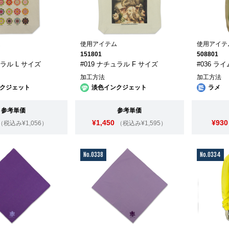
ム
使用アイテム
使用アイテ
151801
508801
ュラル L サイズ
#019 ナチュラル F サイズ
#036 ラ
加工方法
加工方法
クジェット
淡色インクジェット
ラメ
参考単価
参考単価
¥1,450
¥930
（税込み¥1,056）
（税込み¥1,595）
No.0338
No.0334