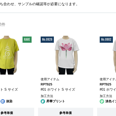
ち合わせ、サンプルの確認等が必要になります。
2件
RARE
No.0929
No.0882
ム
使用アイテム
使用アイテ
RPT925
RPT925
イト S サイズ
#01 ホワイト S サイズ
#01 ホワ
加工方法
加工方法
抜染
昇華プリント
淡色イ
参考単価
参考単価