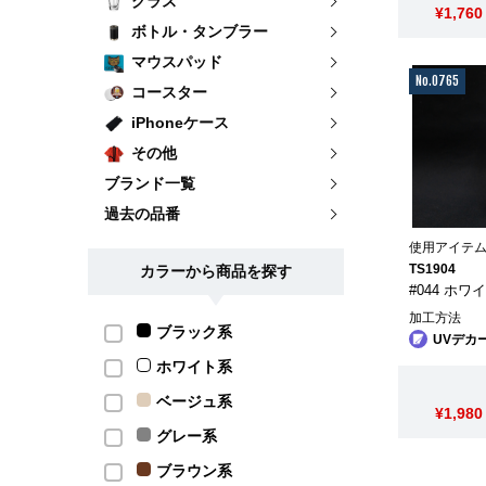
グラス
¥1,760
ボトル・タンブラー
マウスパッド
No.0765
コースター
iPhoneケース
その他
ブランド一覧
過去の品番
使用アイテ
TS1904
カラーから商品を探す
#044 ホワ
加工方法
ブラック系
UVデカ
ホワイト系
ベージュ系
¥1,980
グレー系
ブラウン系