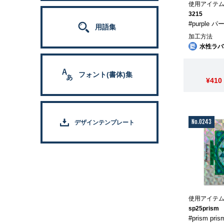
使用アイテ
3215
#purple 
用語集
加工方法
水性ラバ
フォント(書体)集
¥410
No.0243
デザインテンプレート
使用アイテ
sp25prism
#prism pr