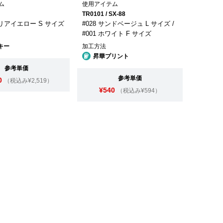
ム
使用アイテム
TR0101 / SX-88
ナリアイエロー S サイズ
#028 サンドベージュ L サイズ /
#001 ホワイト F サイズ
キー
加工方法
昇華プリント
参考単価
参考単価
0
（税込み¥2,519）
¥540
（税込み¥594）