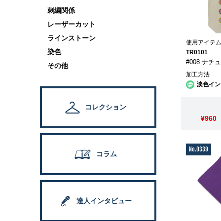
刺繍関係
レーザーカット
ラインストーン
使用アイテ
染色
TR0101
#008 ナチ
その他
加工方法
淡色イン
コレクション
¥960
No.0339
コラム
達人インタビュー