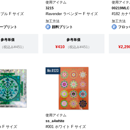
ム
使用アイテム
使用アイテ
3215
00219MLC
パープル F サイズ
#lavender ラベンダー F サイズ
#182 カ
加工方法
加工方法
ープリント
顔料プリント
フロッ
参考単価
参考単価
¥410
¥2,29
（税込み¥451）
（税込み¥451）
No.0123
ム
使用アイテム
ss_a4white
ism F サイズ
#001 ホワイト F サイズ