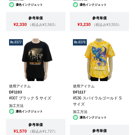
濃色インクジェット
濃色インクジェット
参考単価
参考単価
¥2,330
¥3,230
（税込み¥2,563）
（税込み¥3,553）
No.0377
No.0370
使用アイテム
使用アイテム
DF1103
DF1117
#007 ブラック S サイズ
#536 スパイラルゴールド S
サイズ
加工方法
濃色インクジェット
加工方法
濃色インクジェット
参考単価
¥1,570
参考単価
（税込み¥1,727）