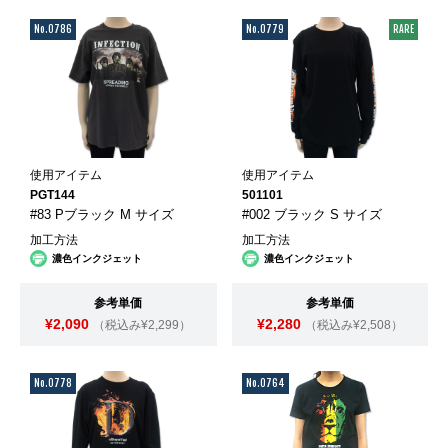
No.0786
No.0779
RARE
使用アイテム
使用アイテム
PGT144
501101
#83 Pブラック M サイズ
#002 ブラック S サイズ
加工方法
加工方法
濃色インクジェット
濃色インクジェット
参考単価
参考単価
¥2,090
¥2,280
（税込み¥2,299）
（税込み¥2,508）
No.0778
No.0764