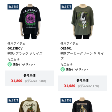
No.0486
No.0477
使用アイテム
使用アイテム
00113BCV
OE1401
#005 ブラック S サイズ
#80 アーミーグリーン M サイ
ズ
加工方法
濃色インクジェット
加工方法
濃色インクジェット
参考単価
¥1,800
参考単価
（税込み¥1,980）
¥1,980
（税込み¥2,178）
No.0474
No.0456