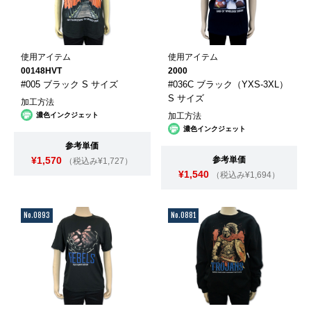
使用アイテム
使用アイテム
00148HVT
2000
#005 ブラック S サイズ
#036C ブラック（YXS-3XL）
S サイズ
加工方法
濃色インクジェット
加工方法
濃色インクジェット
参考単価
¥1,570
参考単価
（税込み¥1,727）
¥1,540
（税込み¥1,694）
No.0893
No.0881