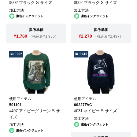
#002 ブラック S サイズ
#002 ブラック S サイズ
加工方法
加工方法
濃色インクジェット
濃色インクジェット
参考単価
参考単価
¥1,760
¥2,270
（税込み¥1,936）
（税込み¥2,497）
No.0962
No.0945
使用アイテム
使用アイテム
501101
00227FVC
#497 アイビーグリーン S サ
#031 ネイビー S サイズ
イズ
加工方法
加工方法
濃色インクジェット
濃色インクジェット