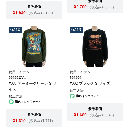
参考単価
参考単価
¥2,790
（税込み¥3,069）
¥1,930
（税込み¥2,123）
No.0933
No.0925
使用アイテム
使用アイテム
00102CVL
501001
#037 アーミーグリーン S サ
#002 ブラック S サイズ
イズ
加工方法
加工方法
濃色インクジェット
濃色インクジェット
参考単価
参考単価
¥1,680
（税込み¥1,848）
¥1,610
（税込み¥1,771）