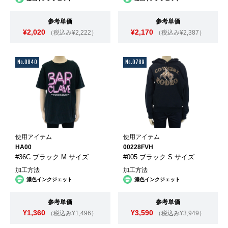
参考単価
参考単価
¥2,020
¥2,170
（税込み¥2,222）
（税込み¥2,387）
No.0840
No.0789
使用アイテム
使用アイテム
HA00
00228FVH
#36C ブラック M サイズ
#005 ブラック S サイズ
加工方法
加工方法
濃色インクジェット
濃色インクジェット
参考単価
参考単価
¥1,360
¥3,590
（税込み¥1,496）
（税込み¥3,949）