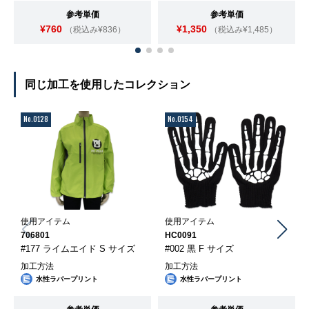
参考単価
参考単価
¥760
¥1,350
（税込み¥836）
（税込み¥1,485）
同じ加工を使用したコレクション
No.0128
No.0154
使用アイテム
使用アイテム
706801
HC0091
#177 ライムエイド S サイズ
#002 黒 F サイズ
加工方法
加工方法
水性ラバープリント
水性ラバープリント