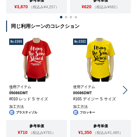
参考単価
参考単価
¥3,870
¥620
（税込み¥4,257）
（税込み¥682）
同じ利用シーンのコレクション
No.0389
No.0392
使用アイテム
使用アイテム
00086DMT
00086DMT
#010 レッド S サイズ
#165 デイジー S サイズ
加工方法
加工方法
プラスティゾル
フロッキー
参考単価
参考単価
¥710
¥1,350
（税込み¥781）
（税込み¥1,485）