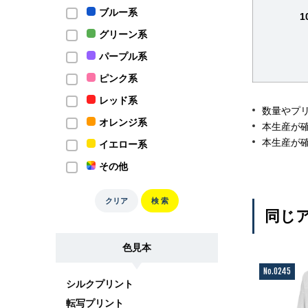
ブルー系
1
グリーン系
パープル系
ピンク系
レッド系
数量やプ
オレンジ系
本生産が
本生産が
イエロー系
その他
クリア
検 索
同じア
色見本
No.0245
シルクプリント
転写プリント