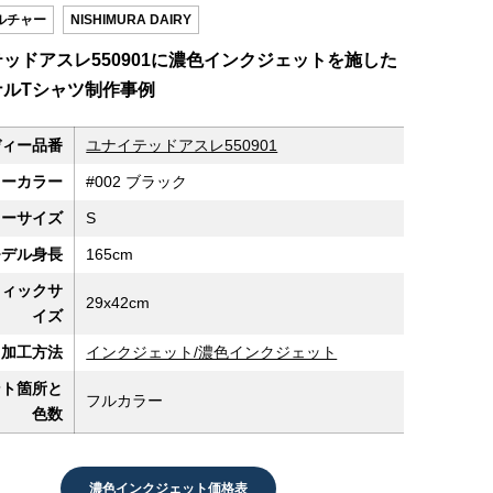
ルチャー
NISHIMURA DAIRY
ッドアスレ550901に濃色インクジェットを施した
ナルTシャツ制作事例
ディー品番
ユナイテッドアスレ550901
ィーカラー
#002 ブラック
ィーサイズ
S
モデル身長
165cm
フィックサ
29x42cm
イズ
加工方法
インクジェット/濃色インクジェット
ント箇所と
フルカラー
色数
濃色インクジェット価格表