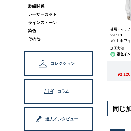
刺繍関係
レーザーカット
ラインストーン
使用アイテ
染色
550901
その他
#001 ホワ
加工方法
濃色イン
コレクション
¥2,120
コラム
同じ
達人インタビュー