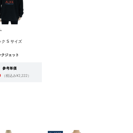
ム
ック S サイズ
ンクジェット
参考単価
0
（税込み¥2,222）