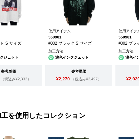
ム
使用アイテム
使用アイテ
550901
550901
イト S サイズ
#002 ブラック S サイズ
#002 ブラ
加工方法
加工方法
クジェット
濃色インクジェット
濃色イ
参考単価
参考単価
¥2,270
¥2,02
（税込み¥2,332）
（税込み¥2,497）
加工を使用したコレクション