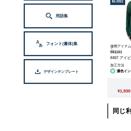
No.0962
用語集
フォント(書体)集
使用アイテ
501101
#497 アイ
加工方法
濃色イン
デザインテンプレート
¥1,930
同じ