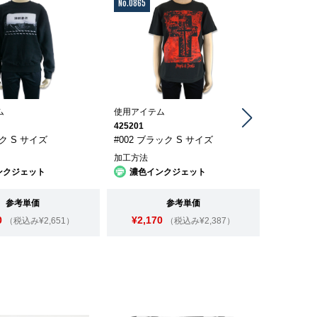
No.0865
No.0323
ム
使用アイテム
使用アイテ
425201
500103
ック S サイズ
#002 ブラック S サイズ
#002 ブ
加工方法
加工方法
ンクジェット
濃色インクジェット
濃色イ
参考単価
参考単価
0
¥2,170
¥1,3
（税込み¥2,651）
（税込み¥2,387）