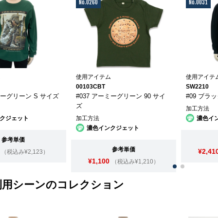
No.0260
No.0031
ム
使用アイテム
使用アイテ
00103CBT
SW2210
ビーグリーン S サイズ
#037 アーミーグリーン 90 サイ
#09 ブラ
ズ
加工方法
クジェット
加工方法
濃色イ
濃色インクジェット
参考単価
参考単価
¥2,41
（税込み¥2,123）
¥1,100
（税込み¥1,210）
利用シーンのコレクション