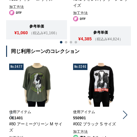
イズ
加工方法
DTF
加工方法
DTF
参考単価
¥1,060
参考単価
（税込み¥1,166）
¥4,385
（税込み¥4,824）
同じ利用シーンのコレクション
No.0477
No.0246
使用アイテム
使用アイテム
OE1401
550901
#80 アーミーグリーン M サイ
#002 ブラック S サイズ
ズ
加工方法