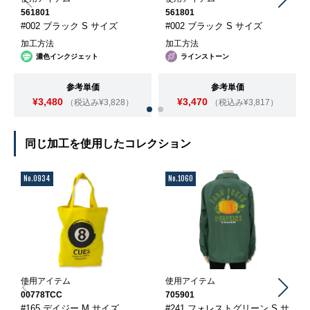
561801
561801
#002 ブラック S サイズ
#002 ブラック S サイズ
加工方法
加工方法
濃色インクジェット
ラインストーン
参考単価
参考単価
¥3,480
¥3,470
（税込み¥3,828）
（税込み¥3,817）
同じ加工を使用したコレクション
No.0934
No.1060
使用アイテム
使用アイテム
00778TCC
705901
#165 デイジー M サイズ
#241 フォレストグリーン S サ