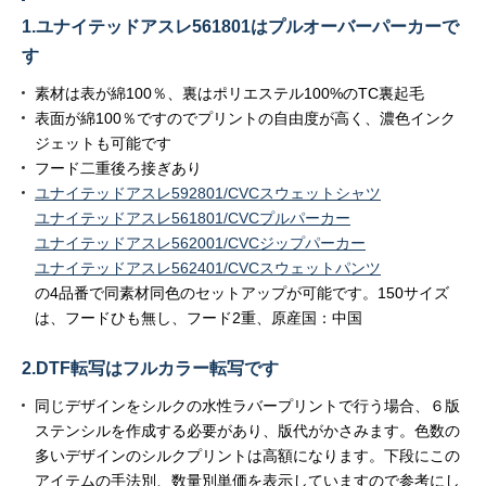
1.ユナイテッドアスレ561801はプルオーバーパーカーで
す
素材は表が綿100％、裏はポリエステル100%のTC裏起毛
表面が綿100％ですのでプリントの自由度が高く、濃色インク
ジェットも可能です
フード二重後ろ接ぎあり
ユナイテッドアスレ592801/CVCスウェットシャツ
ユナイテッドアスレ561801/CVCプルパーカー
ユナイテッドアスレ562001/CVCジップパーカー
ユナイテッドアスレ562401/CVCスウェットパンツ
の4品番で同素材同色のセットアップが可能です。150サイズ
は、フードひも無し、フード2重、原産国：中国
2.DTF転写はフルカラー転写です
同じデザインをシルクの水性ラバープリントで行う場合、６版
ステンシルを作成する必要があり、版代がかさみます。色数の
多いデザインのシルクプリントは高額になります。下段にこの
アイテムの手法別、数量別単価を表示していますので参考にし