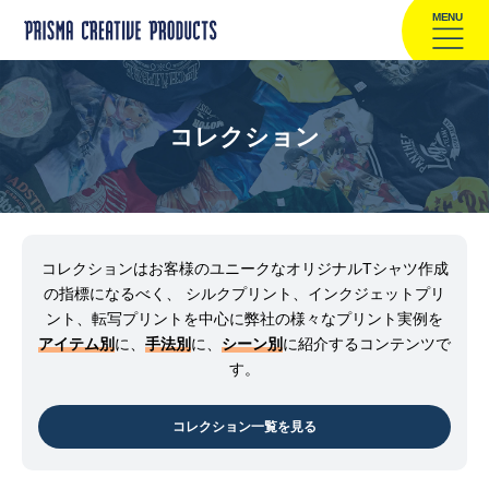
MENU
コレクション
コレクションはお客様のユニークなオリジナルTシャツ作成
の指標になるべく、
シルクプリント、インクジェットプリ
ント、転写プリントを中心に弊社の様々なプリント実例を
アイテム別
に、
手法別
に、
シーン別
に紹介するコンテンツで
す。
コレクション一覧を見る