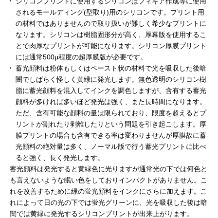
シリコンプリントに使用するシリコンはフィギア作成等に使用
されるモールディング(型取り)用のシリコンです。プリント用
の材料ではありませんので取り扱いが難しく希少なプリントに
なります。シリコンは樹脂固形分が高く、厚幕版を使用するこ
とで肉厚なプリントが可能になります。シリコン厚膜プリント
には通常500μ程度の超厚膜版が必要です。
蓄光顔料は粉体もしくはペースト状の材料で光を吸収した後暗
闇でしばらく怪しく黄緑に発光します。無色透明のシリコン樹
脂に蓄光顔料を混入してインクを調色しますが、含有する蓄光
顔料が多ければ多いほど発光は強く、また長時間になります。
ただ、含有可能な顔料の量は限られており、限度を超えるとプ
リントが割れたり剥離したりという問題を引き起こします。厚
膜プリントの場合も含有できる率は変わりませんが厚膜故に蓄
光顔料の絶対量は多く、ノーマル版で行う蓄光プリントに比べ
ると強く、長く発光します。
蓄光顔料は発光すると黄緑色に光りますが通常光の下では何色と
も言えないような眠い色をしておりインパクトがありません。こ
れを改善するために緑の蛍光顔料をインクにさらに加えます。こ
れによって日の光の下では蛍光グリーンに、光を吸収した後は暗
闇では黄緑に発光するシリコンプリントが出来上がります。