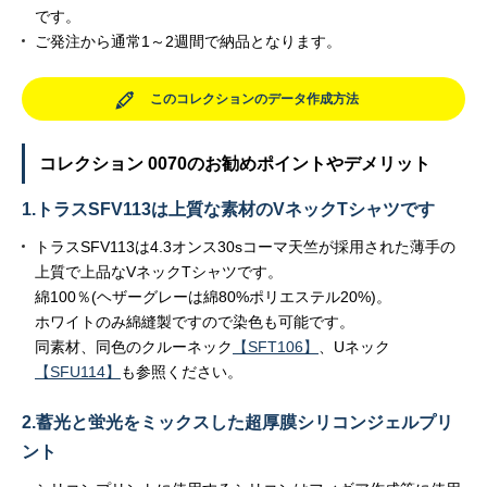
です。
ご発注から通常1～2週間で納品となります。
このコレクションのデータ作成方法
コレクション 0070のお勧めポイントやデメリット
1.トラスSFV113は上質な素材のVネックTシャツです
トラスSFV113は4.3オンス30sコーマ天竺が採用された薄手の
上質で上品なVネックTシャツです。
綿100％(ヘザーグレーは綿80%ポリエステル20%)。
ホワイトのみ綿縫製ですので染色も可能です。
同素材、同色のクルーネック
【SFT106】
、Uネック
【SFU114】
も参照ください。
2.蓄光と蛍光をミックスした超厚膜シリコンジェルプリ
ント