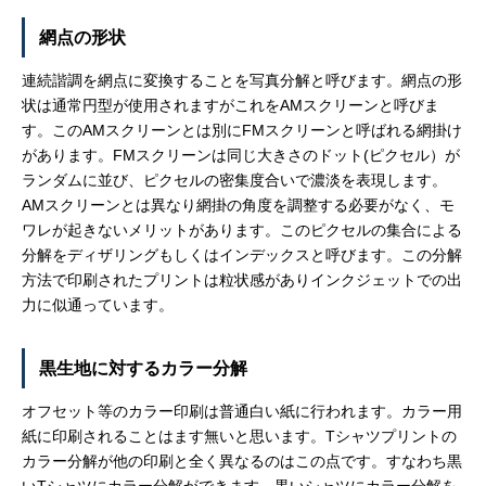
網点の形状
連続諧調を網点に変換することを写真分解と呼びます。網点の形
状は通常円型が使用されますがこれをAMスクリーンと呼びま
す。このAMスクリーンとは別にFMスクリーンと呼ばれる網掛け
があります。FMスクリーンは同じ大きさのドット(ピクセル）が
ランダムに並び、ピクセルの密集度合いで濃淡を表現します。
AMスクリーンとは異なり網掛の角度を調整する必要がなく、モ
ワレが起きないメリットがあります。このピクセルの集合による
分解をディザリングもしくはインデックスと呼びます。この分解
方法で印刷されたプリントは粒状感がありインクジェットでの出
力に似通っています。
黒生地に対するカラー分解
オフセット等のカラー印刷は普通白い紙に行われます。カラー用
紙に印刷されることはます無いと思います。Tシャツプリントの
カラー分解が他の印刷と全く異なるのはこの点です。すなわち黒