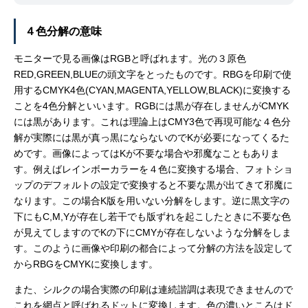
４色分解の意味
モニターで見る画像はRGBと呼ばれます。光の３原色
RED,GREEN,BLUEの頭文字をとったものです。RBGを印刷で使
用するCMYK4色(CYAN,MAGENTA,YELLOW,BLACK)に変換する
ことを4色分解といいます。RGBには黒が存在しませんがCMYK
には黒があります。これは理論上はCMY3色で再現可能な４色分
解が実際には黒が真っ黒にならないのでKが必要になってくるた
めです。画像によってはKが不要な場合や邪魔なこともありま
す。例えばレインボーカラーを４色に変換する場合、フォトショ
ップのデフォルトの設定で変換すると不要な黒が出てきて邪魔に
なります。この場合K版を用いない分解をします。逆に黒文字の
下にもC,M,Yが存在し若干でも版ずれを起こしたときに不要な色
が見えてしますのでKの下にCMYが存在しないような分解をしま
す。このように画像や印刷の都合によって分解の方法を設定して
からRBGをCMYKに変換します。
また、シルクの場合実際の印刷は連続諧調は表現できませんので
これを網点と呼ばれるドットに変換します。色の濃いところはド