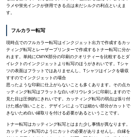
ラメや蛍光インクが併用できる点は未だシルクの利点といえま
す。
フルカラー転写
現時点でのフルカラー転写はインクジェット出力で作成するカッ
ティング転写とレーザープリンターで作成するトナー転写に分か
れます。単純にCMYK部分の印刷のクオリティーを比較するとダ
イレクトのインクジェットより転写のほうがきれいです。Tシャ
ツの表面はフラットではありませんし、Tシャツはインクを吸収
すすのでインクジェットの場合
思ったような印刷に仕上がらないことも多くあります。その点カ
ッティング転写はフラットな白いポリウレタンに印刷しますので
見た目は圧倒的にきれいです。カッティング転写の弱点は張り付
けた感が強いことと、デザインによっては細かい部分がカットで
きないため白い縁取りを付ける必要があるということです。
トナー転写はカッティング転写とはまた少し事情が異なります。
カッティング転写のようにカットの必要がありませんし、白縁を