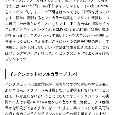
いTシャツにカラー分解ができます。黒いシャツにカラー分解を
行うにはCMYKの下に白の下引きをプリントし、その上にCMYK
をトッピングします。この下引きはベタではなく諧調を持ってい
ます。簡単に説明するとフルカラー写真をモノクロに変換し、白
黒斑点した画像ということになります。下引き自体が濃淡を持っ
ていることでトッピングされるCMYKにも他の印刷には無い濃淡
が生まれます。このノウハウで黒いTシャツのフルカラー印刷は
素晴らしく美しく見えます。さらにシャツの黒を印刷の黒として
利用し、黒を印刷しないという方法まで生み出されました。これ
は
ブラックマジック
と呼ばれ、ヘビメタのシャツでよく見かける
プリントです。
インクジェットのフルカラープリント
インクジェットは連続諧調が印刷可能ですので網掛をする必要が
ありません。スクリーンも使用しないし網掛もしないということ
はモワレが生じないということになります。インクジェットの実
際の出力は初期のCMYK４色から６色や８色に進化し、より色相
豊かな印刷ができるようになっています。黒シャツにも印刷可能
な点も含めていろんな点でシルクの４色分解を超えていますが、