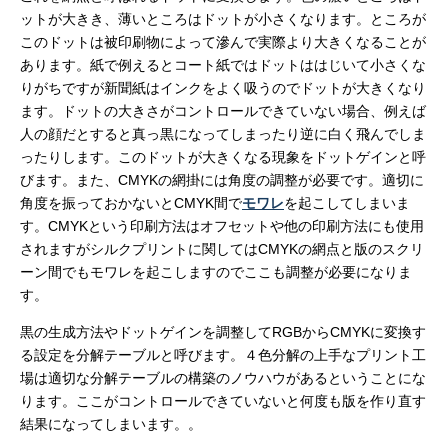
ットが大きき、薄いところはドットが小さくなります。ところが
このドットは被印刷物によって滲んで実際より大きくなることが
あります。紙で例えるとコート紙ではドットははじいて小さくな
りがちですが新聞紙はインクをよく吸うのでドットが大きくなり
ます。ドットの大きさがコントロールできていない場合、例えば
人の顔だとすると真っ黒になってしまったり逆に白く飛んでしま
ったりします。このドットが大きくなる現象をドットゲインと呼
びます。また、CMYKの網掛には角度の調整が必要です。適切に
角度を振っておかないとCMYK間で
モワレ
を起こしてしまいま
す。CMYKという印刷方法はオフセットや他の印刷方法にも使用
されますがシルクプリントに関してはCMYKの網点と版のスクリ
ーン間でもモワレを起こしますのでここも調整が必要になりま
す。
黒の生成方法やドットゲインを調整してRGBからCMYKに変換す
る設定を分解テーブルと呼びます。４色分解の上手なプリント工
場は適切な分解テーブルの構築のノウハウがあるということにな
ります。ここがコントロールできていないと何度も版を作り直す
結果になってしまいます。。