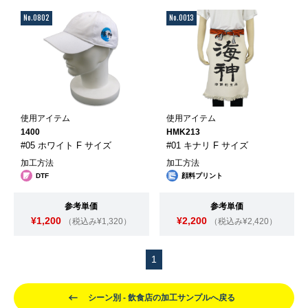
No.0802
No.0013
使用アイテム
使用アイテム
1400
HMK213
#05 ホワイト F サイズ
#01 キナリ F サイズ
加工方法
加工方法
DTF
顔料プリント
参考単価
参考単価
¥1,200
¥2,200
（税込み¥1,320）
（税込み¥2,420）
1
シーン別 - 飲食店の加工サンプルへ戻る