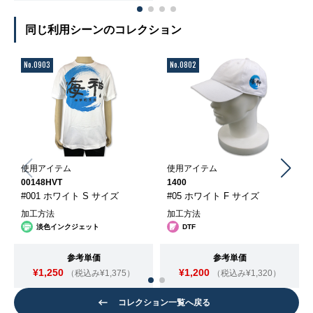
同じ利用シーンのコレクション
No.0903
No.0802
使用アイテム
使用アイテム
00148HVT
1400
#001 ホワイト S サイズ
#05 ホワイト F サイズ
加工方法
加工方法
淡色インクジェット
DTF
参考単価
参考単価
¥1,250
¥1,200
（税込み¥1,375）
（税込み¥1,320）
コレクション一覧へ戻る