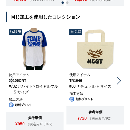
同じ加工を使用したコレクション
No.0279
No.0192
使用アイテム
使用アイテム
00106CRT
TR1046
#732 ホワイト×ロイヤルブル
#60 ナチュラル F サイズ
ー S サイズ
加工方法
加工方法
顔料プリント
顔料プリント
参考単価
参考単価
¥720
（税込み¥792）
¥950
（税込み¥1,045）