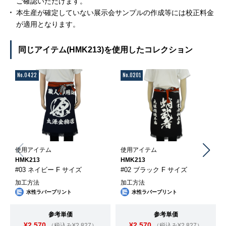
ご確認いただけます。
本生産が確定していない展示会サンプルの作成等には校正料金
が適用となります。
同じアイテム(HMK213)を使用したコレクション
No.0422
No.0201
使用アイテム
使用アイテム
HMK213
HMK213
#03 ネイビー F サイズ
#02 ブラック F サイズ
加工方法
加工方法
水性ラバープリント
水性ラバープリント
参考単価
参考単価
¥2,570
¥2,570
（税込み¥2,827）
（税込み¥2,827）