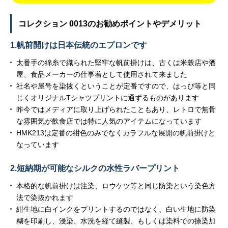
コレクション 0013のお勧めポイントやデメリット
1.帆前開けは日本伝統のエプロンです
太番手の綿糸で織られた堅牢な帆前掛けは、古くは米穀店や酒
屋、食品メーカーの仕事着として使用されて来ました
社名や屋号を染抜くということが定番ですので、はっぴ等と同
じくオリジナルTシャツプリントに通ずるものがあります
昨今ではメディアに取り上げられたこともあり、レトロで無骨
な雰囲気が飲食店では特に人気のアイテムになっています
HMK213は定番の紺色のみでなくカラフルな展開の帆前掛けと
なっています
2.短納期が可能なシルクの水性ラバープリント
本格的な帆前掛けは注染、ロウケツ等と同じ防染という染色方
法で染抜かれます
紺生地に白インクをプリントするのではなく、白い生地に防染
糊を印刷し、浸染、水洗を経て縫製、もしくは染料での捺染加