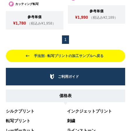
カッティング転写
参考単価
参考単価
¥1,990
（税込み¥2,189）
¥1,780
（税込み¥1,958）
1
手法別 - 転写プリントの加工サンプルへ戻る
ご利用ガイド
価格表
シルクプリント
インクジェットプリント
転写プリント
刺繍
レーザーカット
ラインストーン