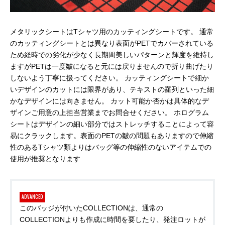
メタリックシートはTシャツ用のカッティングシートです。 通常
のカッティングシートとは異なり表面がPETでカバーされている
ため経時での劣化が少なく長期間美しいパターンと輝度を維持し
ますがPETは一度皺になると元には戻りませんので折り曲げたり
しないよう丁寧に扱ってください。 カッティングシートで細か
いデザインのカットには限界があり、テキストの羅列といった細
かなデザインには向きません。 カット可能か否かは具体的なデ
ザインご用意の上担当営業までお問合せください。 ホログラム
シートはデザインの細い部分ではストレッチすることによって容
易にクラックします。表面のPETの皺の問題もありますので伸縮
性のあるTシャツ類よりはバッグ等の伸縮性のないアイテムでの
使用が推奨となります
ADVANCED
このバッジが付いたCOLLECTIONは、通常の
COLLECTIONよりも作成に時間を要したり、発注ロットが