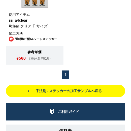
使用アイテム
ss_a4clear
#clear クリア F サイズ
加工方法
透明塩ビ型A4シートステッカー
参考単価
¥560
（税込み¥616）
1
手法別 - ステッカーの加工サンプルへ戻る
ご利用ガイド
価格表