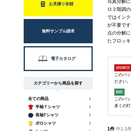
写真分解に
お見積り依頼
ロ２階調の
ではインク
が不要です
無料サンプル請求
点の分解に
たフロッキ
電子カタログ
ADVANCED
このバッ
ださい。
カテゴリーから商品を探す
RARE
全ての商品
このバッ
多くの打
半袖Ｔシャツ
長袖Tシャツ
ポロシャツ
1件
中1-1