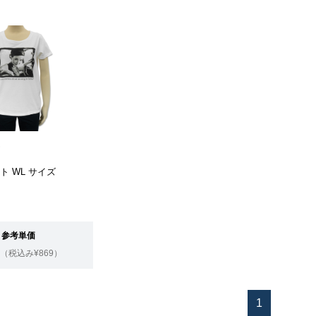
ム
イト WL サイズ
参考単価
（税込み¥869）
1