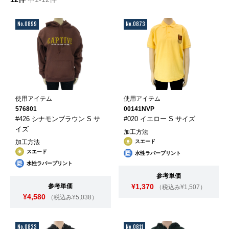
No.0899
No.0873
使用アイテム
使用アイテム
576801
00141NVP
#426 シナモンブラウン S サ
#020 イエロー S サイズ
イズ
加工方法
加工方法
スエード
スエード
水性ラバープリント
水性ラバープリント
参考単価
参考単価
¥1,370
（税込み¥1,507）
¥4,580
（税込み¥5,038）
No.0823
No.0811