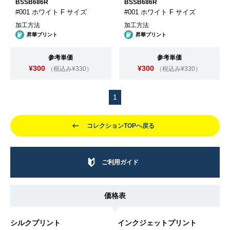
BSSB686R
BSSB686R
#001 ホワイト F サイズ
#001 ホワイト F サイズ
加工方法
加工方法
昇華プリント
昇華プリント
参考単価
参考単価
¥300
¥300
（税込み¥330）
（税込み¥330）
1
コレクションTOPへ戻る
ご利用ガイド
価格表
シルクプリント
インクジェットプリント