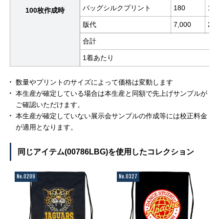
バッグシルクプリント
180
10
100枚作成時
版代
7,000
2
合計
1着あたり
数量やプリントのサイズによって価格は変動します
本生産が確定している場合は本生産と同額で先上げサンプルが
ご確認いただけます。
本生産が確定していない展示会サンプルの作成等には校正料金
が適用となります。
同じアイテム(00786LBG)を使用したコレクション
No.0209
No.0327