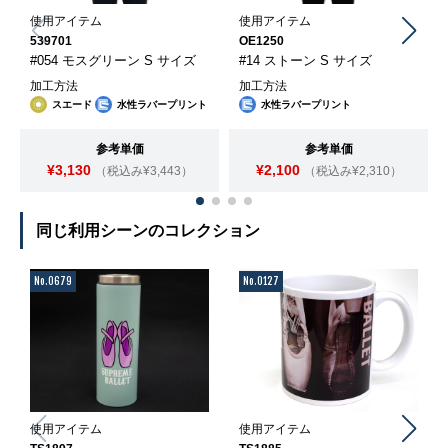
使用アイテム
使用アイテム
539701
OE1250
#054 モスグリーン S サイズ
#14 ストーン S サイズ
加工方法
加工方法
スエード
水性ラバープリント
水性ラバープリント
参考単価
参考単価
¥3,130
¥2,100
（税込み¥3,443）
（税込み¥2,310）
同じ利用シーンのコレクション
No.0679
No.0127
使用アイテム
使用アイテム