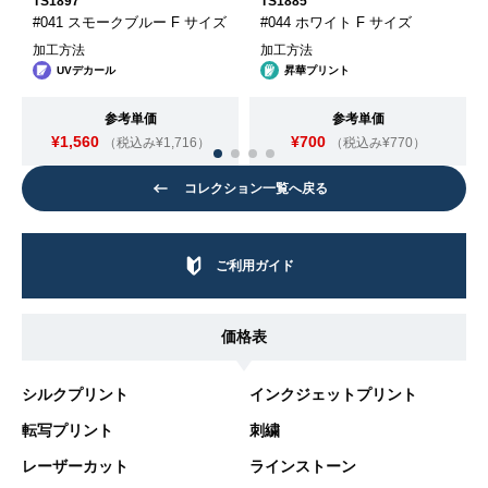
TS1897
TS1885
#041 スモークブルー F サイズ
#044 ホワイト F サイズ
加工方法
加工方法
UVデカール
昇華プリント
参考単価
参考単価
¥1,560
¥700
（税込み¥1,716）
（税込み¥770）
コレクション一覧へ戻る
ご利用ガイド
価格表
シルクプリント
インクジェットプリント
転写プリント
刺繍
レーザーカット
ラインストーン