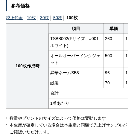
参考価格
校正代金
10枚
30枚
50枚
100枚
項目
単価
数
TSBB002(Fサイズ、#001
260
100
ホワイト)
オールオーバーインクジェ
500
100
ット
100枚作成時
昇華ネームSB5
96
100
縫製
70
100
合計
1着あたり
数量やプリントのサイズによって価格は変動します
本生産が確定している場合は本生産と同額で先上げサンプルが
ご確認いただけます。