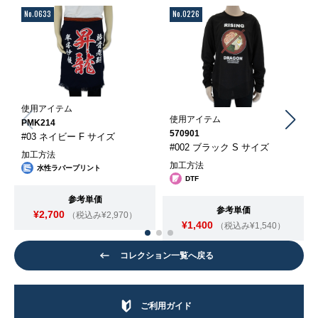
No.0633
No.0226
使用アイテム
使用アイテム
PMK214
570901
#03 ネイビー F サイズ
#002 ブラック S サイズ
加工方法
加工方法
水性ラバープリント
DTF
参考単価
参考単価
¥2,700
（税込み¥2,970）
¥1,400
（税込み¥1,540）
コレクション一覧へ戻る
ご利用ガイド