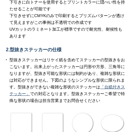
下引きに白トナーを使用するとプリントカラーに隠ぺい性を持
たせることが可能です
下引きせずにCMYKのみで印刷するとプリズムパターンが透け
て見えますがこの事例は不透明での作成です
UVカットのラミネート加工が標準ですので耐光性、耐候性も
あります
2.型抜きステッカーの仕様
型抜きステッカーはリケイ紙を含めてステッカーの型抜きをお
こないます。出来上がったステッカーは円形や方形、三角等に
なりますが、型抜き可能な形状には制約があり、複雑な形状に
は対応ができません。下図のようなシンプルな形状に限られま
す。型抜きができない複雑な形状のステッカーは
「台紙付きス
テッカー」
での対応となります。型抜きステッカーご希望で特
殊な形状の場合は担当営業までお問合せください