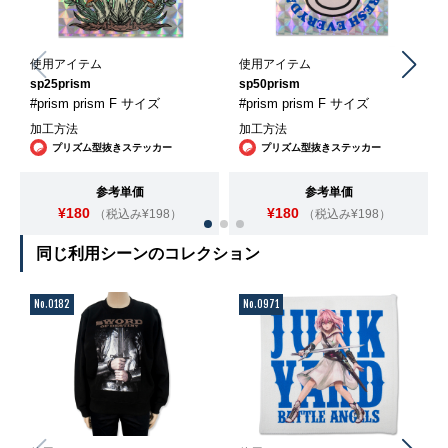
使用アイテム
使用アイテム
sp25prism
sp50prism
#prism prism F サイズ
#prism prism F サイズ
加工方法
加工方法
プリズム型抜きステッカー
プリズム型抜きステッカー
参考単価
参考単価
¥180
¥180
（税込み¥198）
（税込み¥198）
同じ利用シーンのコレクション
No.0182
No.0971