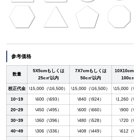
参考価格
5X5cmもしくは
7X7cmもしくは
10X10cm
数量
25c㎡以内
50c㎡以内
100c㎡
校正代金
\15,000（\16,500）
\15,000（\16,500）
\15,000（\1
10~19
\600（\693）
\840（\924）
\1,260（\1
20~29
\450（\495）
\600（\660）
\900（\9
30~39
\360（\396）
\480（\528）
\720（\7
40~49
\306（\336）
\408（\449）
\612（\6