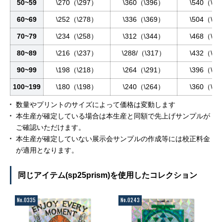
50~59
\270（\297）
\360（\396）
\540（\5
60~69
\252（\278）
\336（\369）
\504（\5
70~79
\234（\258）
\312（\344）
\468（\5
80~89
\216（\237）
\288/（\317）
\432（\4
90~99
\198（\218）
\264（\291）
\396（\4
100~199
\180（\198）
\240（\264）
\360（\3
数量やプリントのサイズによって価格は変動します
本生産が確定している場合は本生産と同額で先上げサンプルが
ご確認いただけます。
本生産が確定していない展示会サンプルの作成等には校正料金
が適用となります。
同じアイテム(sp25prism)を使用したコレクション
No.0335
No.0243