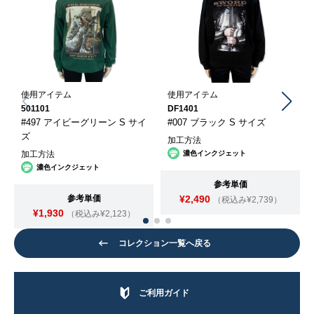
使用アイテム
使用アイテム
501101
DF1401
#497 アイビーグリーン S サイ
#007 ブラック S サイズ
ズ
加工方法
加工方法
濃色インクジェット
濃色インクジェット
参考単価
参考単価
¥2,490
（税込み¥2,739）
¥1,930
（税込み¥2,123）
コレクション一覧へ戻る
ご利用ガイド