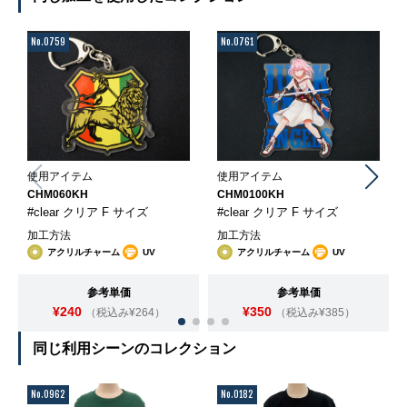
No.0759
No.0761
使用アイテム
使用アイテム
CHM060KH
CHM0100KH
#clear クリア F サイズ
#clear クリア F サイズ
加工方法
加工方法
アクリルチャーム
UV
アクリルチャーム
UV
参考単価
参考単価
¥240
¥350
（税込み¥264）
（税込み¥385）
同じ利用シーンのコレクション
No.0962
No.0182