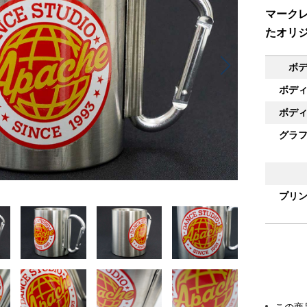
マークレ
たオリ
ボ
ボデ
ボデ
グラ
プリ