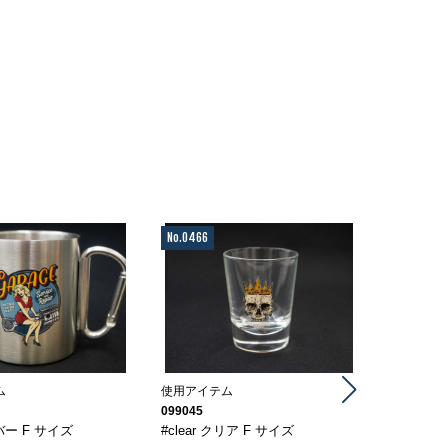
No.0466
No.0518
ム
使用アイテム
使用アイテ
099045
TS1257
バー F サイズ
#clear クリア F サイズ
#005 ス