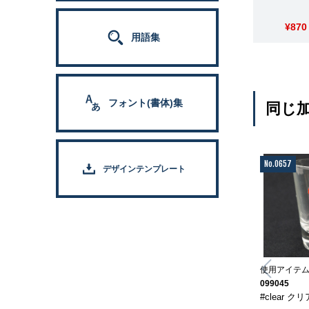
¥870
用語集
フォント(書体)集
同じ
No.0657
デザインテンプレート
使用アイテ
099045
#clear ク