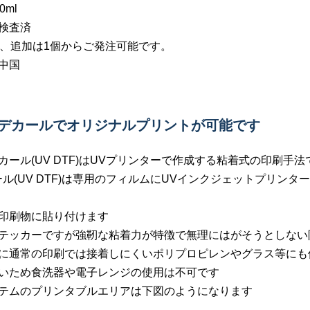
0ml
検査済
個、追加は1個からご発注可能です。
中国
イデカールでオリジナルプリントが可能です
カール(UV DTF)はUVプリンターで作成する粘着式の印刷手法
ール(UV DTF)は専用のフィルムにUVインクジェットプリン
印刷物に貼り付けます
テッカーですが強靭な粘着力が特徴で無理にはがそうとしない
に通常の印刷では接着しにくいポリプロピレンやグラス等にも
いため食洗器や電子レンジの使用は不可です
テムのプリンタブルエリアは下図のようになります