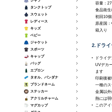
シャツ
容量：27
タンクトップ
食品衛生
スウェット
初回10
レディース
原産国：
キッズ
箱入り
ベビー
ジャケット
2.ドラ
スポーツ
キャップ
ドライデ
バッグ
UVデカ
エプロン
ます
タオル、バンダナ
印刷後被
ブランドネーム
一種のス
ステッカー
金属以外
アクリルチャーム
熱には弱
このアイ
マグカップ