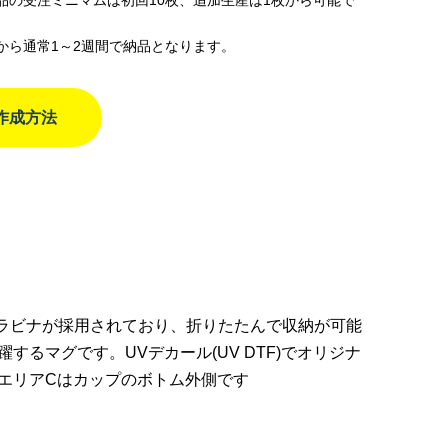
品の受注ミニマムは初回10枚、追加生産は1枚から可能で
から通常1～2週間で納品となります。
作成方法
ト
カラビナが採用されており、折りたたんで収納が可能
るマグです。UVデカール(UV DTF)でオリジナ
エリアCはカップのボトム外側です