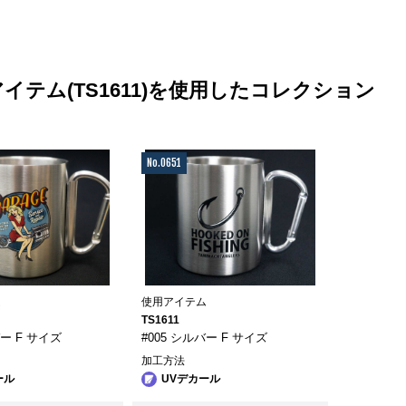
イテム(TS1611)を使用したコレクション
No.0651
ム
使用アイテム
TS1611
バー F サイズ
#005 シルバー F サイズ
加工方法
ール
UVデカール