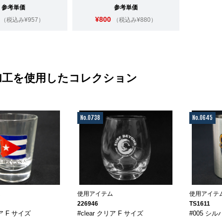
参考単価
参考単価
¥800
（税込み¥957）
（税込み¥880）
加工を使用したコレクション
No.0738
No.0645
ム
使用アイテム
使用アイテ
226946
TS1611
リア F サイズ
#clear クリア F サイズ
#005 シル