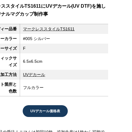
ススタイルTS1611にUVデカール(UV DTF)を施し
ジナルマグカップ制作事
ディー品番
マークレススタイルTS1611
ィーカラー
#005 シルバー
ィーサイズ
F
フィックサ
6.5x6.5cm
イズ
加工方法
UVデカール
ント箇所と
フルカラー
色数
UVデカール価格表