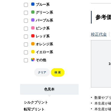
ブルー系
グリーン系
参考
パープル系
ピンク系
校正代金
レッド系
オレンジ系
イエロー系
その他
クリア
検 索
色見本
数量やプ
シルクプリント
本生産が
本生産が
転写プリント