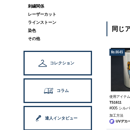
刺繍関係
レーザーカット
ラインストーン
同じア
染色
その他
No.0645
コレクション
コラム
使用アイテ
TS1611
#005 シル
加工方法
達人インタビュー
UVデカ