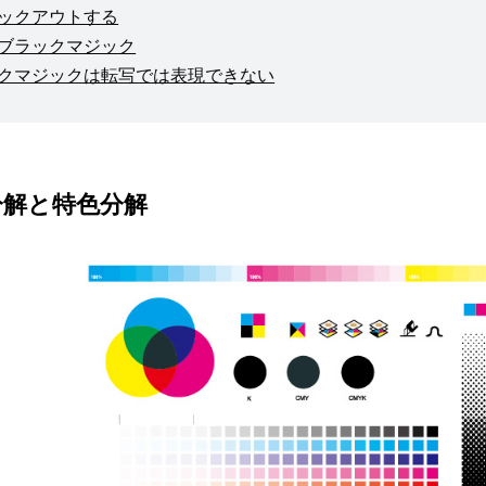
ックアウトする
ブラックマジック
クマジックは転写では表現できない
分解と特色分解