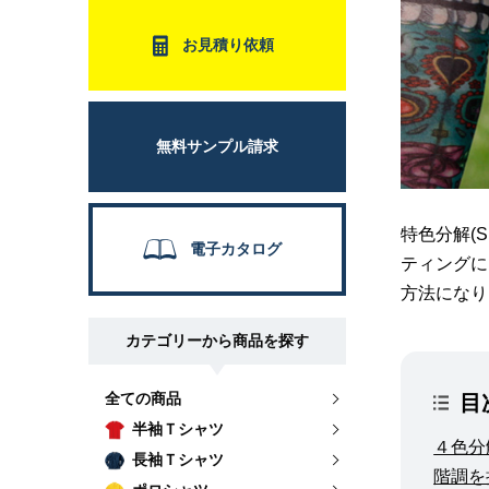
お見積り依頼
無料サンプル請求
特色分解(S
電子カタログ
ティングに
方法になり
カテゴリーから商品を探す
全ての商品
目
半袖Ｔシャツ
４色分
長袖Ｔシャツ
階調を