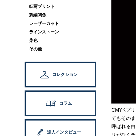
転写プリント
刺繍関係
レーザーカット
ラインストーン
染色
その他
コレクション
コラム
CMYKプ
てもそのま
呼ばれる白
達人インタビュー
リがなくチ