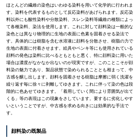
ほとんどの繊維の染色はいわゆる染料を用いて化学的に行われま
す。染料を代表するものとして反応染料があげられます。反応染
料以外にも酸性染料や分散染料、スレン染料等繊維の種類によっ
て各種染料、染法を使用します。これに対して顔料染は一般的な
染色とは異なり物理的に生地の表面に色素を固着させる染法で
す。具体的には樹脂を含む水溶液に顔料を分散させ、樹脂の力で
生地の表面に付着させます。絵具やペンキ等にも使用されている
顔料の発色は染料に比べるともともと悪く、特に顔料染に用いた
場合は濃度がなかなか出ないのが現実ですが、このことこそが顔
料染の魅力であり、製品状態で染められることとも相まって、中
古感を醸し出します。顔料を固着させる樹脂は摩擦に弱く洗濯を
繰り返す毎に徐々に剥離してゆきます。これに伴って染の色は段
階的に色あせてゆきます。「着用していく間により雰囲気が出て
くる」等の表現はこの現象をさしています。要するに劣化しやす
いということですが、中古感を求める向きには効果的な手法で
す。
顔料染の既製品