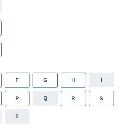
I
F
G
H
Q
P
R
S
Z